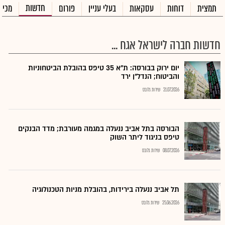
חדשות
תמצית
דוחות
עסקאות
בעלי עניין
פורום
מכיר
חדשות חברה לישראל אגח ...
יום ירוק בבורסה: ת"א 35 טיפס בהובלת הביטחוניות
והביטוח; הנדל"ן ירד
21.07.2026
שירות גלובס
הבורסה בתל אביב ננעלה במגמה מעורבת; מדד הבנקים
טיפס בניגוד ליתר השוק
08.07.2026
שירות גלובס
תל אביב ננעלה בירידות, בהובלת מניות הטכנולוגיה
25.06.2026
שירות גלובס