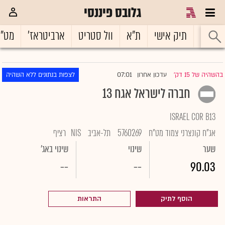
גלובס פיננסי
ראשי
תיק אישי
ת"א
וול סטריט
ארביטראז'
מט"
07:01
בהשהיה של 15 דק'
עדכון אחרון
לצפות בנתונים ללא השהיה
|
חברה לישראל אגח 13
ISRAEL COR B13
אג"ח קונצרני צמוד מט"ח
5760269
תל-אביב
NIS
רציף
שער
שינוי
שינוי באג'
--
--
90.03
הוסף לתיק
התראות