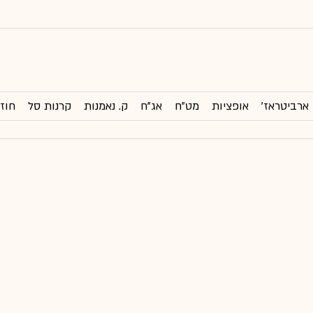
ארביטראז'
אופציות
מט"ח
אג"ח
ק. נאמנות
קרנות סל
חוזי