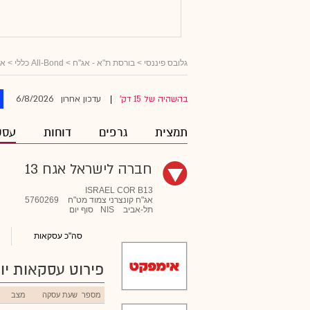
גלובס פיננסי
>
בורסת ת"א - אג"ח
>
All-Bond כללי
>
אג
6/8/2026
בהשהיה של 15 דק'
עדכון אחרון
|
תמצית
גרפים
דוחות
עסק
חברה לישראל אגח 13
ISRAEL COR B13
אג"ח קונצרני צמוד מט"ח
5760269
תל-אביב
NIS
סוף יום
סה"כ עסקאות
פירוט עסקאות יומ
מספר
שעת עסקה
מצב