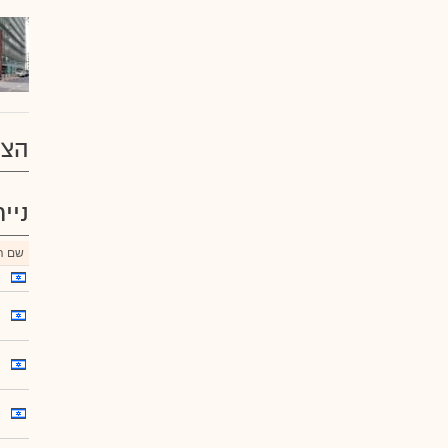
הצע
ניי
שם הנ