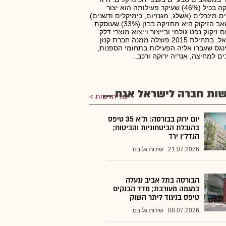
מחזיקה בכיל (46%) שעיקר פעילותה הוא יצור
ם מינרלים (אשלג, מגנזיום, כימיקלים ודשנים)
ובמשאב הזיקוק היא מחזיקה בבזן (33%) שעוסקת
 זיקוק נפט גולמי ובייצור וייצוא מוצרי דלק
בישראל. בתחילת 2015 פוצלה ממנה חברת קנון
נגס שעברו אליה הפעילות בתחומי הספנות,
ים למחיצה, אנריה ירוקה ורכב..
ות חברה לישראל אגח ...
עוד חדשות
יום ירוק בבורסה: ת"א 35 טיפס
בהובלת הביטחוניות והביטוח;
הנדל"ן ירד
21.07.2026
שירות גלובס
הבורסה בתל אביב ננעלה
במגמה מעורבת; מדד הבנקים
טיפס בניגוד ליתר השוק
08.07.2026
שירות גלובס