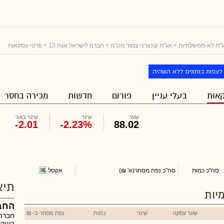
"ח לא-ממשלתיות
>
אג"ח קונצרני צמוד מט"ח
>
חברה לישראל אגח 13
> פרטי עסקאות
לצפות בנתונים ללא השהיה
אות
בעלי עניין
פורום
חדשות
מכירה בחסר
שער
שינוי
שינוי באג'
-2.01
-2.23%
88.02
אקסל
סה"כ כמות
סה"כ נפח מסחר
(א' ₪)
תיא
יות
החב
שער עסקה
שינוי
כמות
נפח מסחר ב- ₪
חברה
בעיקר