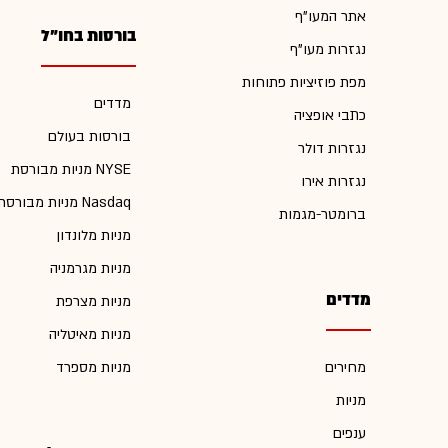
אתר המעו"ף
בורסות בחו"ל
נגזרות מעו"ף
מפת פוזיציות פתוחות
מדדים
כתבי אופציה
בורסות בעולם
נגזרות דולר
מניות מבורסת NYSE
נגזרות אירו
מניות מבורסת Nasdaq
ברומטר-מגמות
מניות מלונדון
מניות מגרמניה
מדדים
מניות מצרפת
מניות מאיטליה
מחירים
מניות מספרד
מניות
ענפים