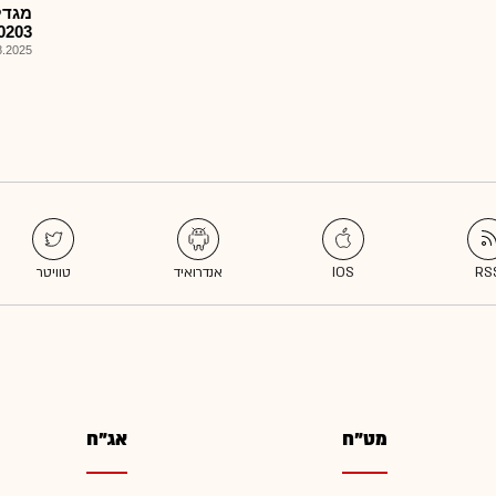
מגדל
1200203 בי
025, 08:01
מט"ח
אג"ח