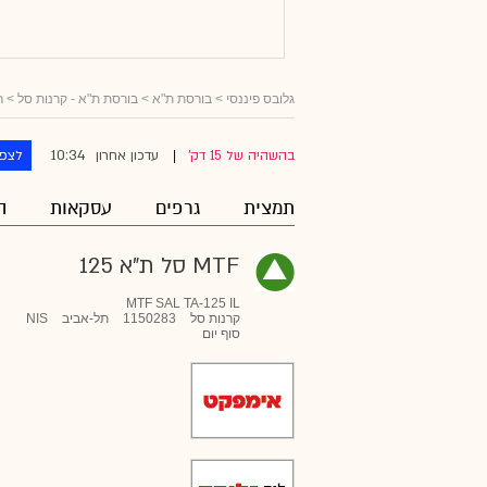
גלובס פיננסי
> בורסת ת"א >
בורסת ת"א - קרנות סל
>
ר
10:34
בהשהיה של 15 דק'
עדכון אחרון
לצפו
|
תמצית
גרפים
עסקאות
ה
MTF סל ת"א 125
MTF SAL TA-125 IL
קרנות סל
1150283
תל-אביב
NIS
סוף יום