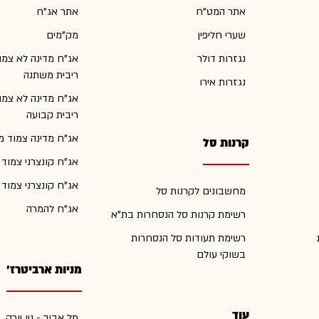
אתר המט"ח
אתר אג"ח
שערי חליפין
מק"מים
נגזרות דולר
אג"ח מדינה לא צמו
ריבית משתנה
נגזרות אירו
אג"ח מדינה לא צמו
ריבית קבועה
אג"ח מדינה צמוד מ
קרנות סל
אג"ח קונצרני צמוד
אג"ח קונצרני צמוד
מחשבונים לקרנות סל
אג"ח להמרה
רשימת קרנות סל הנסחרות בת"א
רשימת תעודות סל הנסחרות
בשוקי עולם
מניות ארביטרז'
עוד
תל אביב - ניו יורק