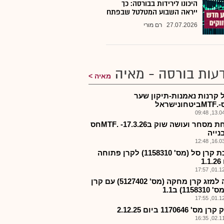
היכונו לירידות בבורסה: כך
ייראה השבוע המטלטל שבפתח
27.07.2026
רם מורי
עות בורסה - מאיה
מאיה
 קרנות נאמנות-תיקון שער
נישראל
13.04.2
פתיחת מסחר ועושה שוק ב17.3.26- .MTFחס
נייה
16.03.2
הפיכת קרן סל (מס' 1158310) לקרן פתוחה
1
01.12.2
כוונה למזג קרן מחקה (מס' 5127402) עם קרן
1158) ב1.1
01.12.2
מס' 1170646 ביום 2.12.25
02.11.2