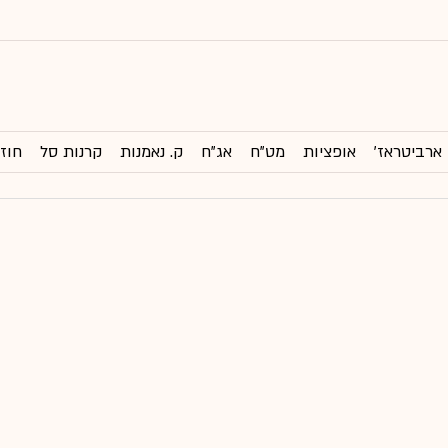
ארביטראז'
אופציות
מט"ח
אג"ח
ק. נאמנות
קרנות סל
חוזי