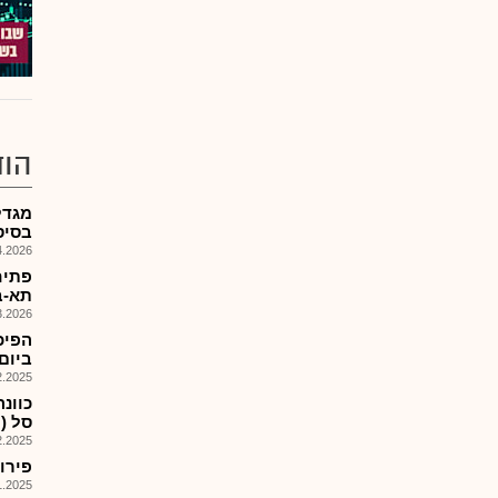
הוד
מגדל
בסיס-.MTFביטחו
026, 09:48
תא-ב
026, 12:48
ביום .1.26
025, 17:57
סל (מס' 310
025, 17:55
פירוק קרן 
025, 16:35