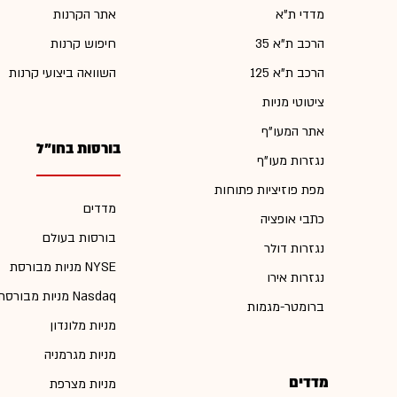
מדדי ת"א
אתר הקרנות
הרכב ת"א 35
חיפוש קרנות
הרכב ת"א 125
השוואה ביצועי קרנות
ציטוטי מניות
אתר המעו"ף
בורסות בחו"ל
נגזרות מעו"ף
מפת פוזיציות פתוחות
מדדים
כתבי אופציה
בורסות בעולם
נגזרות דולר
מניות מבורסת NYSE
נגזרות אירו
מניות מבורסת Nasdaq
ברומטר-מגמות
מניות מלונדון
מניות מגרמניה
מדדים
מניות מצרפת