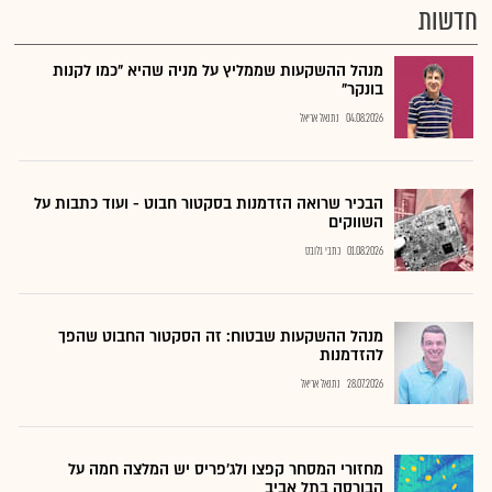
חדשות
מנהל ההשקעות שממליץ על מניה שהיא "כמו לקנות
בונקר"
04.08.2026
נתנאל אריאל
הבכיר שרואה הזדמנות בסקטור חבוט - ועוד כתבות על
השווקים
01.08.2026
כתבי גלובס
מנהל ההשקעות שבטוח: זה הסקטור החבוט שהפך
להזדמנות
28.07.2026
נתנאל אריאל
מחזורי המסחר קפצו ולג'פריס יש המלצה חמה על
הבורסה בתל אביב