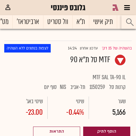
גלובס פיננסי
ראשי
תיק אישי
ת"א
וול סטריט
ארביטראז'
מט"
14:24
בהשהיה של 15 דק'
עדכון אחרון
לצפות בנתונים ללא השהיה
|
MTF סל‏ ת"א 90
MTF SAL TA-90 IL
קרנות סל
1150259
תל-אביב
NIS
סוף יום
שער
שינוי
שינוי באג'
-23.00
-0.44%
5,166
הוסף לתיק
התראות