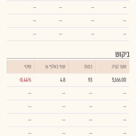
--
--
--
--
--
--
--
--
--
--
--
--
ביקוש
שער קניה
כמות
₪ שווי באלפי
שינוי
-0.44%
4.8
93
5,166.00
--
--
--
--
--
--
--
--
--
--
--
--
--
--
--
--