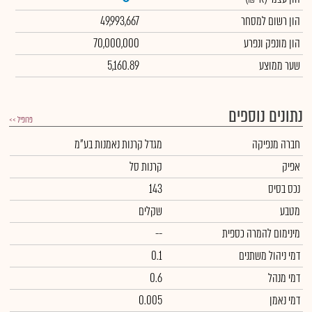
הון רשום למסחר
49,993,667
הון מונפק ונפרע
70,000,000
שער ממוצע
5,160.89
נתונים נוספים
פרופיל >>
חברה מנפיקה
מגדל קרנות נאמנות בע"מ
אפיק
קרנות סל
נכס בסיס
143
מטבע
שקלים
מינימום להמרה כספית
--
דמי ניהול משתנים
0.1
דמי מנהל
0.6
דמי נאמן
0.005