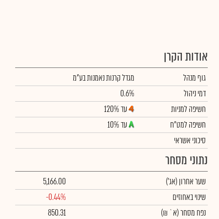
אודות הקרן
גוף מנהל
מגדל קרנות נאמנות בע"מ
דמי ניהול
0.6%
חשיפה למניות
עד 120%
חשיפה למט"ח
עד 10%
סיכוני אשראי
נתוני מסחר
שער אחרון
(אג')
5,166.00
שינוי באחוזים
-0.44%
נפח מסחר
(א` ₪)
850.31