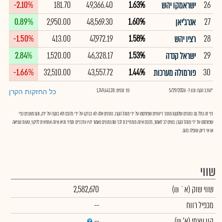
-2.10%
181.70
49,366.40
1.63%
26
ישראמקו יהש
0.89%
2,950.00
48,569.30
1.60%
27
אנרג'יאן
-1.50%
413.00
47,972.19
1.58%
28
רציו יהש
2.84%
1,520.00
46,328.17
1.53%
29
ישראל קנדה
-1.66%
32,510.00
43,557.72
1.44%
30
פורמולה מערכות
*הרכב הקרן נכון ל- 5/29/2026
סך נכסים: 1,749,441.28
כל החזקות הקרן
דף זה כולל גם נתונים שלוקטו מתוך דיווחים שפורסמו על ידי מנהל הקרן. נתונים אלה לא נבדקו על ידי גלובס ולא בוקרו על ידה, והם מוצגים כפי
שפורסמו על ידי מנהל הקרן. בשים לב לאמור, גלובס אינה מתחייבת לכך שהנתונים כאמור יהיו עדכניים תמיד והיא אינה אחראית לליקוי, טעות שגיאה
או אי דיוק שנפלו בהם.
שווי
שווי שוק
(א` ₪)
2,582,670
מכפיל רווח
--
הון עצמי
(א' ₪)
--