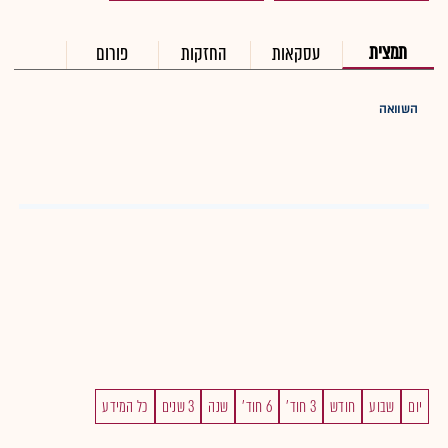
תמצית
עסקאות
החזקות
פורום
השוואה
יום
שבוע
חודש
3 חוד'
6 חוד'
שנה
3 שנים
כל המידע