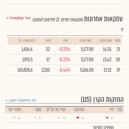
עסקאות אחרונות
עוד עסקאות
עסקאות יומיות:
21
מינימום לעסקה:
9
מספר
שעת עסקה
שער עסקה
שינוי
כמות
נפח מסחר ב- ₪
1,656.6
32
-0.23%
5,177.00
14:24
21
1,915.5
37
-0.23%
5,177.00
13:42
20
165,828.6
3,210
-0.44%
5,166.00
13:21
19
החזקות הקרן
(115)
כל החזקות הקרן
מס'
נייר
אחזקה
שווי (א' ש"ח)
שער
שינוי יומי
חשיפה למניות