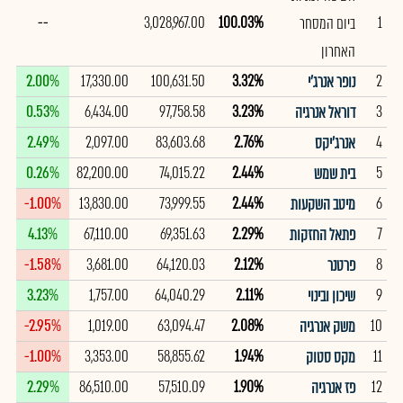
--
3,028,967.00
100.03%
1
ביום המסחר
האחרון
2.00%
17,330.00
100,631.50
3.32%
2
נופר אנרג'י
0.53%
6,434.00
97,758.58
3.23%
3
דוראל אנרגיה
2.49%
2,097.00
83,603.68
2.76%
4
אנרג'יקס
0.26%
82,200.00
74,015.22
2.44%
5
בית שמש
-1.00%
13,830.00
73,999.55
2.44%
6
מיטב השקעות
4.13%
67,110.00
69,351.63
2.29%
7
פתאל החזקות
-1.58%
3,681.00
64,120.03
2.12%
8
פרטנר
3.23%
1,757.00
64,040.29
2.11%
9
שיכון ובינוי
-2.95%
1,019.00
63,094.47
2.08%
10
משק אנרגיה
-1.00%
3,353.00
58,855.62
1.94%
11
מקס סטוק
2.29%
86,510.00
57,510.09
1.90%
12
פז אנרגיה