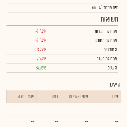
נפח מסחר
(א` ₪)
תשואות
מתחילת השבוע
-2.54%
מתחילת החודש
-2.54%
3 חודשים
-13.27%
מתחילת השנה
-2.24%
3 שנים
87.96%
היצע
שינוי
₪ שווי באלפי
כמות
שער מכירה
--
--
--
--
--
--
--
--