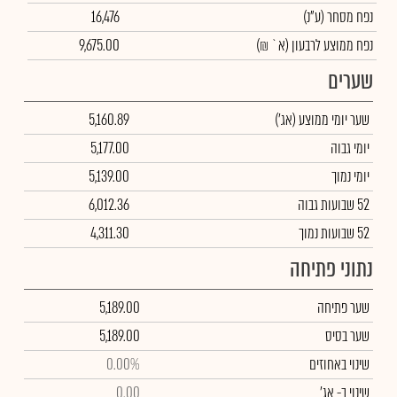
נפח מסחר
(ע"נ)
16,476
נפח ממוצע לרבעון (א` ₪)
9,675.00
שערים
שער יומי ממוצע
(אג')
5,160.89
יומי גבוה
5,177.00
יומי נמוך
5,139.00
52 שבועות גבוה
6,012.36
52 שבועות נמוך
4,311.30
נתוני פתיחה
שער פתיחה
5,189.00
שער בסיס
5,189.00
שינוי באחוזים
0.00%
שינוי
ב- אג'
0.00