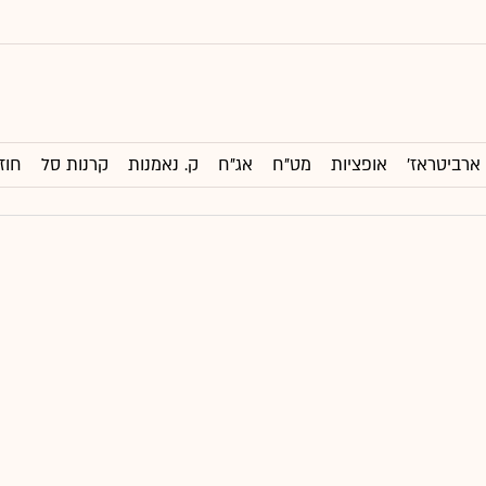
ארביטראז'
אופציות
מט"ח
אג"ח
ק. נאמנות
קרנות סל
חוז