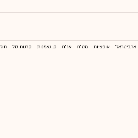
ארביטראז'
אופציות
מט"ח
אג"ח
ק. נאמנות
קרנות סל
חוזי