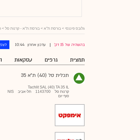
גלובס פיננסי
> בורסת ת"א >
בורסת ת"א - קרנות סל
>
ר
10:44
בהשהיה של 15 דק'
עדכון אחרון
לצפו
|
תמצית
גרפים
עסקאות
ה
תכלית סל (40) ת"א 35
Tachlit SAL (40) TA 35 IL
קרנות סל
1143700
תל-אביב
NIS
סוף יום