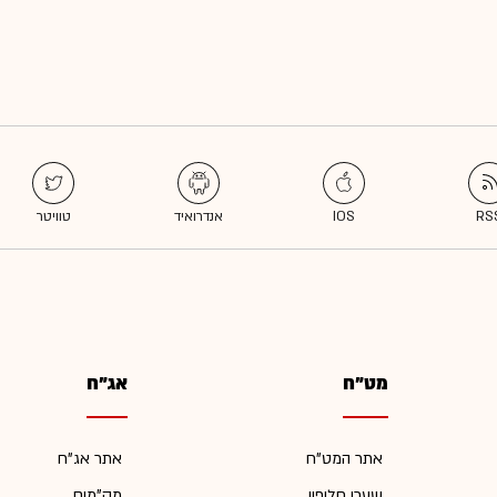
מט"ח
אג"ח
אתר המט"ח
אתר אג"ח
שערי חליפין
מק"מים