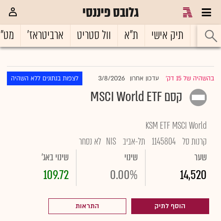
גלובס פיננסי
ראשי
תיק אישי
ת"א
וול סטריט
ארביטראז'
מט"
3/8/2026
בהשהיה של 15 דק'
עדכון אחרון
לצפות בנתונים ללא השהיה
|
קסם MSCI World ETF
KSM ETF MSCI World
קרנות סל
1145804
תל-אביב
NIS
לא נסחר
שער
שינוי
שינוי באג'
109.72
0.00%
14,520
הוסף לתיק
התראות