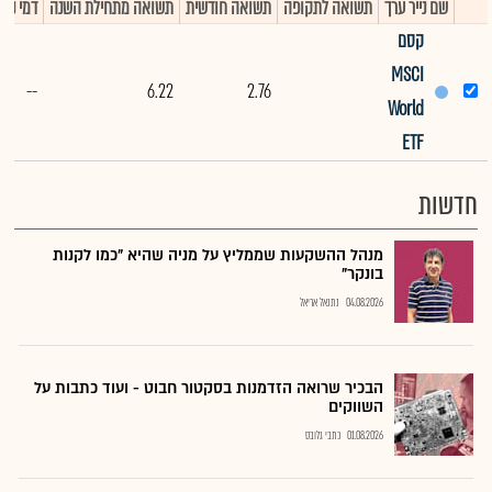
שם נייר ערך
תשואה לתקופה
תשואה חודשית
תשואה מתחילת השנה
דמי ניה
קסם
MSCI
--
6.22
2.76
World
ETF
חדשות
מנהל ההשקעות שממליץ על מניה שהיא "כמו לקנות
בונקר"
04.08.2026
נתנאל אריאל
הבכיר שרואה הזדמנות בסקטור חבוט - ועוד כתבות על
השווקים
01.08.2026
כתבי גלובס