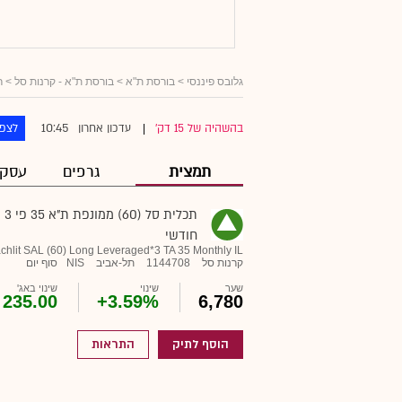
גלובס פיננסי
> בורסת ת"א >
בורסת ת"א - קרנות סל
>
ר
10:45
בהשהיה של 15 דק'
עדכון אחרון
לצפו
|
תמצית
גרפים
עסקא
תכלית סל (60) ממונפת ת"א 35 פי 3
חודשי
chlit SAL (60) Long Leveraged*3 TA 35 Monthly IL
קרנות סל
1144708
תל-אביב
NIS
סוף יום
שער
שינוי
שינוי באג'
235.00
+3.59%
6,780
הוסף לתיק
התראות