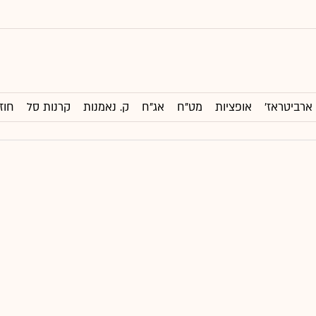
ארביטראז'
אופציות
מט"ח
אג"ח
ק. נאמנות
קרנות סל
חוז