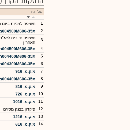
החזקות הקרן
(81)
מס'
נייר
1
חשיפה למניות ביום 
2
ת004500M606-35מכירה
חשיפה חיובית לאג"ח
3
האחרון
4
ת004500M606-35רכישה
5
ת004400M606-35רכישה
6
ת004300M606-35רכישה
7
מ.ק.מ. 916
8
ת004400M606-35מכירה
9
מ.ק.מ. 816
10
מ.ק.מ. 726
11
מ.ק.מ. 1016
12
פיקדון בבנק מסוים
13
מ.ק.מ. 1216
14
מ.ק.מ. 616