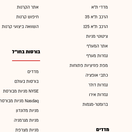
מדדי ת"א
אתר הקרנות
הרכב ת"א 35
חיפוש קרנות
הרכב ת"א 125
השוואה ביצועי קרנות
ציטוטי מניות
אתר המעו"ף
בורסות בחו"ל
נגזרות מעו"ף
מפת פוזיציות פתוחות
מדדים
כתבי אופציה
בורסות בעולם
נגזרות דולר
מניות מבורסת NYSE
נגזרות אירו
מניות מבורסת Nasdaq
ברומטר-מגמות
מניות מלונדון
מניות מגרמניה
מדדים
מניות מצרפת