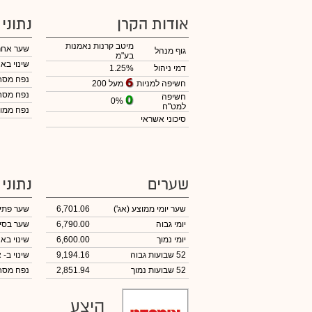
אודות הקרן
נתוני
מיטב קרנות נאמנות
שער אחר
גוף מנהל
בע"מ
שינוי באח
דמי ניהול
1.25%
נפח מס
מעל 200
חשיפה למניות
נפח מס
חשיפה
0%
למט"ח
נפח ממוצ
סיכוני אשראי
שערים
נתוני
שער יומי ממוצע
(אג')
6,701.06
שער פתי
יומי גבוה
6,790.00
שער בסי
יומי נמוך
6,600.00
שינוי באח
52 שבועות גבוה
9,194.16
שינוי
ב- א
52 שבועות נמוך
2,851.94
נפח מס
היצע