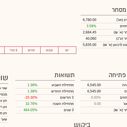
 מסחר
ון
(אג')
6,780.00
וזים
3.59%
חר
(א` ₪)
2,684.45
חר
(ע"נ)
40,060
ע לרבעון (א` ₪)
5,835.00
יום
שבוע
חודש
3 חוד'
 פתיחה
תשואות
שוו
חה
6,545.00
מתחילת השבוע
1.38%
שווי 
ס
6,545.00
מתחילת החודש
1.38%
מכפיל
וזים
0.00%
3 חודשים
-25.30%
הון ע
ג'
0.00
מתחילת השנה
32.76%
הון ר
חר
(א` ₪)
3 שנים
464.05%
הון מ
שער 
ביקוש