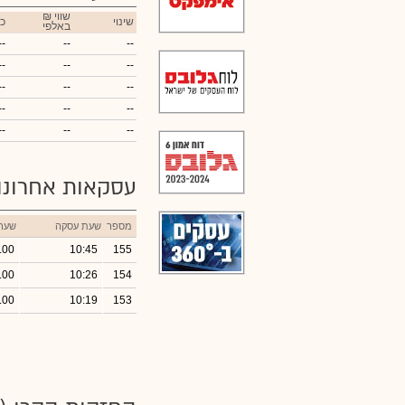
₪ שווי
שינוי
כ
באלפי
--
--
--
--
--
--
--
--
--
--
--
--
--
--
--
עסקאות אחרונ
מספר
שעת עסקה
שער
.00
10:45
155
.00
10:26
154
.00
10:19
153