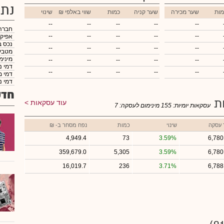
נתו
מות
שער מכירה
שער קניה
כמות
₪ שווי באלפי
שינוי
--
--
--
--
--
חברה
--
--
--
--
--
אפיק
נכס ב
--
--
--
--
--
מטבע
מינימ
--
--
--
--
--
דמי נ
--
--
--
--
--
דמי מ
דמי נ
חדש
ות
עוד עסקאות
עסקאות יומיות:
155
מינימום לעסקה:
7
 עסקה
שינוי
כמות
נפח מסחר ב- ₪
4,949.4
73
3.59%
6,780
359,679.0
5,305
3.59%
6,780
16,019.7
236
3.71%
6,788