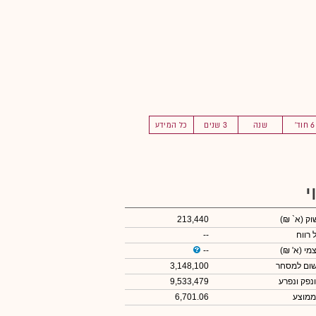
6 חוד'
שנה
3 שנים
כל המידע
י
שוק
(א` ₪)
213,440
 רווח
--
צמי
(א' ₪)
--
שום למסחר
3,148,100
ונפק ונפרע
9,533,479
ממוצע
6,701.06