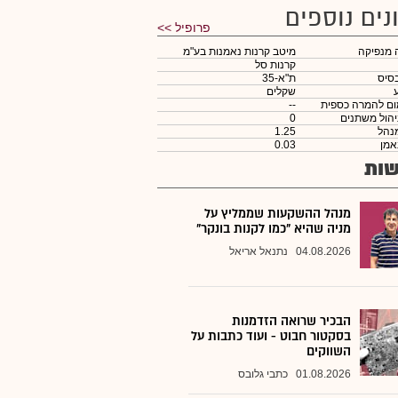
נים נוספים
פרופיל >>
 מנפיקה
מיטב קרנות נאמנות בע"מ
קרנות סל
סיס
ת"א-35
שקלים
ום להמרה כספית
--
יהול משתנים
0
נהל
1.25
אמן
0.03
ות
מנהל ההשקעות שממליץ על
מניה שהיא "כמו לקנות בונקר"
04.08.2026
נתנאל אריאל
הבכיר שרואה הזדמנות
בסקטור חבוט - ועוד כתבות על
השווקים
01.08.2026
כתבי גלובס