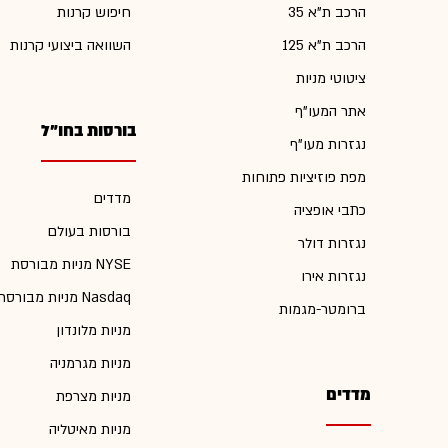
הרכב ת"א 35
חיפוש קרנות
הרכב ת"א 125
השוואה ביצועי קרנות
ציטוטי מניות
אתר המעו"ף
בורסות בחו"ל
נגזרות מעו"ף
מפת פוזיציות פתוחות
מדדים
כתבי אופציה
בורסות בעולם
נגזרות דולר
מניות מבורסת NYSE
נגזרות אירו
מניות מבורסת Nasdaq
ברומטר-מגמות
מניות מלונדון
מניות מגרמניה
מדדים
מניות מצרפת
מניות מאיטליה