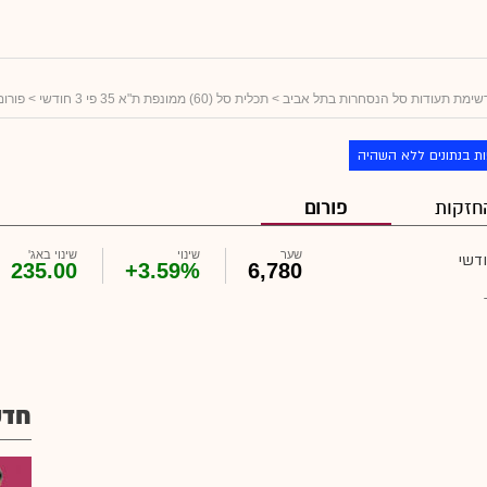
שימת תעודות סל הנסחרות בתל אביב
>
תכלית סל (60) ממונפת ת"א 35 פי 3 חודשי
> פורום
ת בנתונים ללא השהיה
חזקות
פורום
שער
שינוי
שינוי באג'
235.00
+3.59%
6,780
חדש