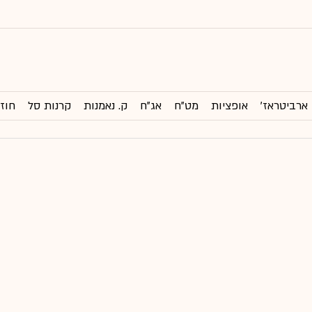
ארביטראז'
אופציות
מט"ח
אג"ח
ק. נאמנות
קרנות סל
חוזי