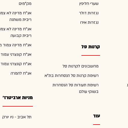
שערי חליפין
מק"מים
נגזרות דולר
אג"ח מדינה לא צמו
ריבית משתנה
נגזרות אירו
אג"ח מדינה לא צמו
ריבית קבועה
אג"ח מדינה צמוד מ
קרנות סל
אג"ח קונצרני צמוד
אג"ח קונצרני צמוד
מחשבונים לקרנות סל
אג"ח להמרה
רשימת קרנות סל הנסחרות בת"א
רשימת תעודות סל הנסחרות
בשוקי עולם
מניות ארביטרז'
עוד
תל אביב - ניו יורק