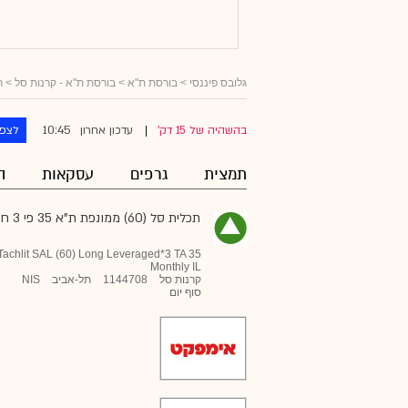
גלובס פיננסי
> בורסת ת"א >
בורסת ת"א - קרנות סל
>
ר
10:45
בהשהיה של 15 דק'
עדכון אחרון
לצפו
|
תמצית
גרפים
עסקאות
ה
תכלית סל (60) ממונפת ת"א 35 פי 3 חודשי
Tachlit SAL (60) Long Leveraged*3 TA 35
Monthly IL
קרנות סל
1144708
תל-אביב
NIS
סוף יום