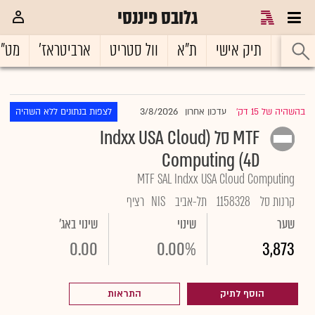
גלובס פיננסי
ראשי
תיק אישי
ת"א
וול סטריט
ארביטראז'
מט"
3/8/2026
בהשהיה של 15 דק'
עדכון אחרון
לצפות בנתונים ללא השהיה
|
MTF סל (Indxx USA Cloud
Computing (4D
MTF SAL Indxx USA Cloud Computing
קרנות סל
1158328
תל-אביב
NIS
רציף
שער
שינוי
שינוי באג'
0.00
0.00%
3,873
הוסף לתיק
התראות