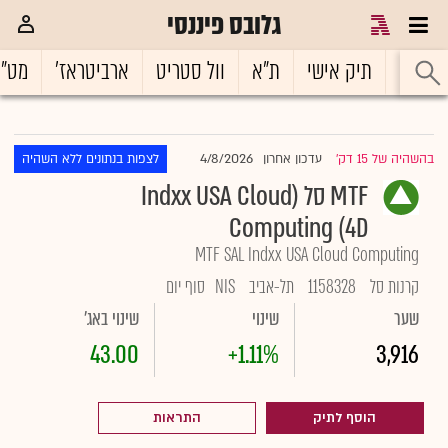
גלובס פיננסי
ראשי
תיק אישי
ת"א
וול סטריט
ארביטראז'
מט"
4/8/2026
בהשהיה של 15 דק'
עדכון אחרון
לצפות בנתונים ללא השהיה
|
MTF סל (Indxx USA Cloud
Computing (4D
MTF SAL Indxx USA Cloud Computing
קרנות סל
1158328
תל-אביב
NIS
סוף יום
שער
שינוי
שינוי באג'
43.00
+1.11%
3,916
הוסף לתיק
התראות