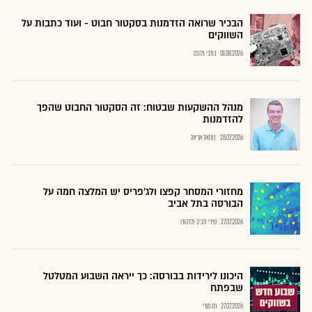
הבכיר שרואה הזדמנות בסקטור חבוט - ועוד כתבות על
השווקים
01.08.2026
כתבי גלובס
מנהל ההשקעות שבטוח: זה הסקטור החבוט שהפך
להזדמנות
28.07.2026
נתנאל אריאל
מחזורי המסחר קפצו ולג'פריס יש המלצה חמה על
הבורסה בתל אביב
27.07.2026
שירי חביב-ולדהורן
היכונו לירידות בבורסה: כך ייראה השבוע המטלטל
שבפתח
27.07.2026
רם מורי