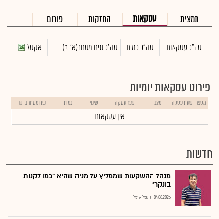
עסקאות
תמצית
החזקות
פורום
סה"כ עסקאות
סה"כ כמות
סה"כ נפח מסחר
(א' ₪)
אקסל
פירוט עסקאות יומיות
מספר
שעת עסקה
מצב
שער עסקה
שינוי
כמות
נפח מסחר ב- ₪
אין עסקאות
חדשות
מנהל ההשקעות שממליץ על מניה שהיא "כמו לקנות
בונקר"
04.08.2026
נתנאל אריאל