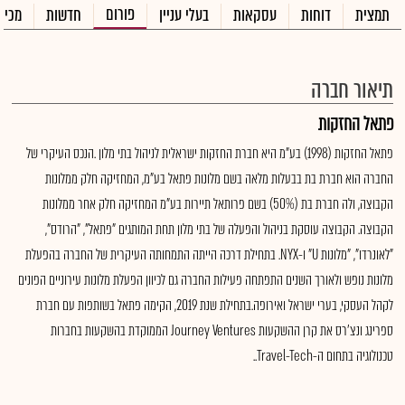
פורום
תמצית
דוחות
עסקאות
בעלי עניין
חדשות
מכיר
תיאור חברה
פתאל החזקות
פתאל החזקות (1998) בע"מ היא חברת החזקות ישראלית לניהול בתי מלון .הנכס העיקרי של
החברה הוא חברת בת בבעלות מלאה בשם מלונות פתאל בע"מ, המחזיקה חלק ממלונות
הקבוצה, ולה חברת בת (50%) בשם פרותאל תיירות בע"מ המחזיקה חלק אחר ממלונות
הקבוצה. הקבוצה עוסקת בניהול והפעלה של בתי מלון תחת המותגים "פתאל", "הרודס",
"לאונרדו", "מלונות U" ו-NYX. בתחילת דרכה הייתה התמחותה העיקרית של החברה בהפעלת
מלונות נופש ולאורך השנים התפתחה פעילות החברה גם לכיוון הפעלת מלונות עירוניים הפונים
לקהל העסקי, בערי ישראל ואירופה.בתחילת שנת 2019, הקימה פתאל בשותפות עם חברת
ספרינג ונצ'רס את קרן ההשקעות Journey Ventures הממוקדת בהשקעות בחברות
טכנולוגיה בתחום ה-Travel-Tech..