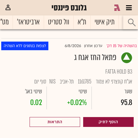
גלובס פיננסי
ראשי
תיק אישי
ת"א
וול סטריט
ארביטראז'
מט"
6/8/2026
בהשהיה של 15 דק'
עדכון אחרון
לצפות בנתונים ללא השהיה
|
פתאל החז אגח ג
FATTA HOLD B3
אג"ח קונצרני לא צמוד
1161785
תל-אביב
NIS
סוף יום
שער
שינוי
שינוי באג'
0.02
+0.02%
95.8
הוסף לתיק
התראות