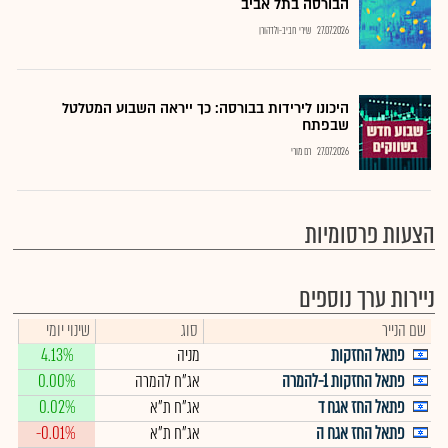
הבורסה בתל אביב
27.07.2026
שירי חביב-ולדהורן
היכונו לירידות בבורסה: כך ייראה השבוע המטלטל
שבפתח
27.07.2026
רם מורי
הצעות פרסומיות
ניירות ערך נוספים
שם הנייר
סוג
שינוי יומי
פתאל החזקות
מניה
4.13%
פתאל החזקות 1-להמרה
אג"ח להמרה
0.00%
פתאל החז אגח ד
אג"ח ת"א
0.02%
פתאל החז אגח ה
אג"ח ת"א
-0.01%