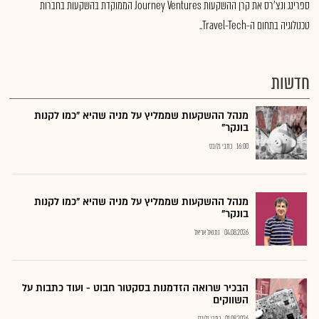
ספרינג ונצ'רס את קרן ההשקעות Journey Ventures הממוקדת בהשקעות בחברות
טכנולוגיה בתחום ה-Travel-Tech..
חדשות
מנהל ההשקעות שממליץ על מניה שהיא "כמו לקנות
בונקר"
16:00
כתבי גלובס
מנהל ההשקעות שממליץ על מניה שהיא "כמו לקנות
בונקר"
04.08.2026
נתנאל אריאל
הבכיר שרואה הזדמנות בסקטור חבוט - ועוד כתבות על
השווקים