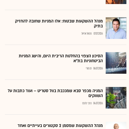
מנהל ההשקעות שבטוח: אלו המניות שחובה להחזיק
בתיק
07.07.2026
נתנאל אריאל
הסיכון הצפוי בהחלטת הריבית היום, והישג המניות
הביטחוניות בת"א
06.07.2026
רם מורי
המניה מכפר סבא שמככבת בוול סטריט – ועוד כתבות על
השווקים
04.07.2026
כתבי גלובס
מנהל ההשקעות שמסמן 2 סקטורים בעייתיים ואחד