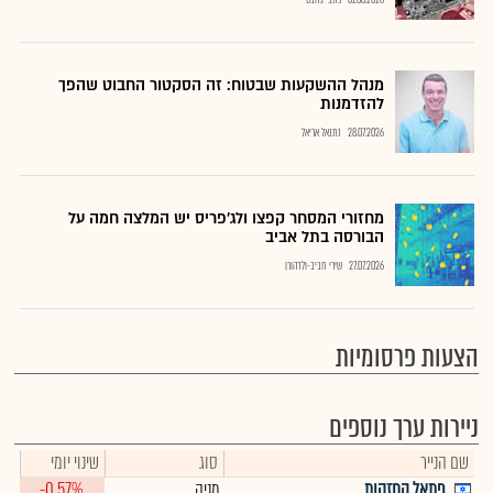
01.08.2026
כתבי גלובס
מנהל ההשקעות שבטוח: זה הסקטור החבוט שהפך
להזדמנות
28.07.2026
נתנאל אריאל
מחזורי המסחר קפצו ולג'פריס יש המלצה חמה על
הבורסה בתל אביב
27.07.2026
שירי חביב-ולדהורן
הצעות פרסומיות
ניירות ערך נוספים
שם הנייר
סוג
שינוי יומי
פתאל החזקות
מניה
-0.57%