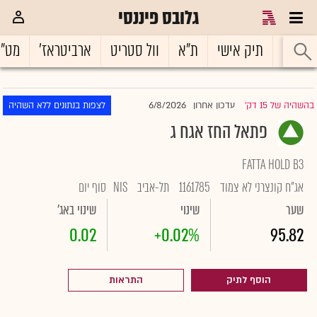
גלובס פיננסי
ראשי
תיק אישי
ת"א
וול סטריט
ארביטראז'
מט"
6/8/2026
בהשהיה של 15 דק'
עדכון אחרון
לצפות בנתונים ללא השהיה
|
פתאל החז אגח ג
FATTA HOLD B3
אג"ח קונצרני לא צמוד
1161785
תל-אביב
NIS
סוף יום
שער
שינוי
שינוי באג'
0.02
+0.02%
95.82
הוסף לתיק
התראות