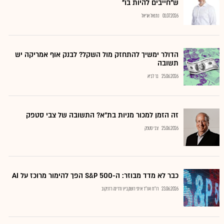
ש"חייבים להיות בו"
01.07.2026
נתנאל אריאל
הדולר ימשיך להתחזק מול השקל? לבנק אוף אמריקה יש
תשובה
25.06.2026
בר לביא
זה הזמן למכור מניות בת"א? התשובה של צבי סטפק
25.06.2026
צבי סטפק
כבר לא מדד מבוזר: ה-S&P 500 הפך להימור מרוכז על AI
23.06.2026
רו"ח ועו"ד איתי רושקביץ ודרינה רזניקוב