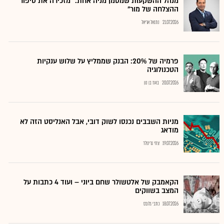
מנהל ההשקעות שמסמן מניה אחת: "מזכירה את סיפור
ההצלחה של מור"
21.07.2026
נתנאל אריאל
פרמיה של 20%: הבנק שממליץ על שלוש ענקיות
הטכנולוגיה
20.07.2026
בועז בן נון
מניות השבבים נכנסו לשוק דובי, אבל האנליסט הזה לא
מודאג
19.07.2026
צחי גרינולד
הקאמבק של אלטשולר שחם ביוני – ועוד 4 כתבות על
המצב בשווקים
18.07.2026
כתבי גלובס