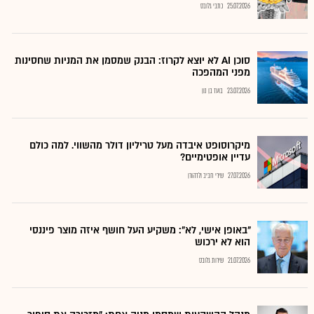
25.07.2026
כתבי גלובס
סוכן AI לא יוצא לקרוז: הבנק שמסמן את המניות שחסינות
מפני המהפכה
23.07.2026
בועז בן נון
מיקרוסופט איבדה מעל טריליון דולר מהשווי. למה כולם
עדיין אופטימיים?
27.07.2026
שירי חביב ולדהורן
"באופן אישי, לא": משקיע העל חושף איזה מוצר פיננסי
הוא לא ירכוש
21.07.2026
שירות גלובס