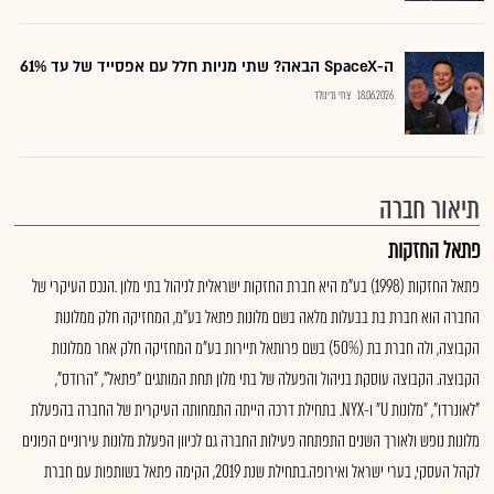
ה-SpaceX הבאה? שתי מניות חלל עם אפסייד של עד 61%
18.06.2026
צחי גרינולד
תיאור חברה
פתאל החזקות
פתאל החזקות (1998) בע"מ היא חברת החזקות ישראלית לניהול בתי מלון .הנכס העיקרי של
החברה הוא חברת בת בבעלות מלאה בשם מלונות פתאל בע"מ, המחזיקה חלק ממלונות
הקבוצה, ולה חברת בת (50%) בשם פרותאל תיירות בע"מ המחזיקה חלק אחר ממלונות
הקבוצה. הקבוצה עוסקת בניהול והפעלה של בתי מלון תחת המותגים "פתאל", "הרודס",
"לאונרדו", "מלונות U" ו-NYX. בתחילת דרכה הייתה התמחותה העיקרית של החברה בהפעלת
מלונות נופש ולאורך השנים התפתחה פעילות החברה גם לכיוון הפעלת מלונות עירוניים הפונים
לקהל העסקי, בערי ישראל ואירופה.בתחילת שנת 2019, הקימה פתאל בשותפות עם חברת