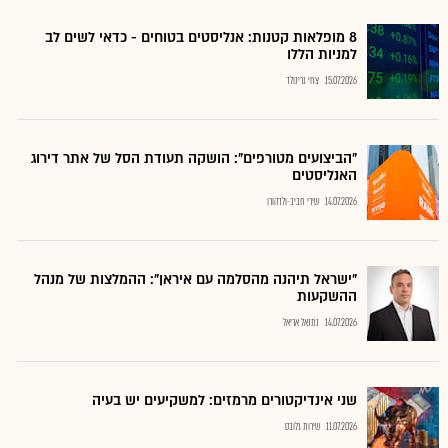
8 מופלאות קטנות: אנליסטים בטוחים - כדאי לשים לב
למניות הללו
15.07.2026
צחי גרינולד
"הביצועים מטורפים": הושקה תעודת הסל של אתר דירוג
האנליסטים
14.07.2026
שירי חביב-ולדהורן
"ישראל תיהנה מהסלמה עם איראן": ההמלצות של מנהל
ההשקעות
14.07.2026
נתנאל אריאל
שני אינדיקטורים מרמזים: למשקיעים יש בעיה
11.07.2026
שירות גלובס