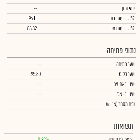
יומי נמוך
--
52 שבועות גבוה
96.11
52 שבועות נמוך
88.82
נתוני פתיחה
שער פתיחה
--
שער בסיס
95.80
שינוי באחוזים
--
שינוי
ב- אג'
--
נפח מסחר
(א` ₪)
תשואות
מתחילת השבוע
0.39%