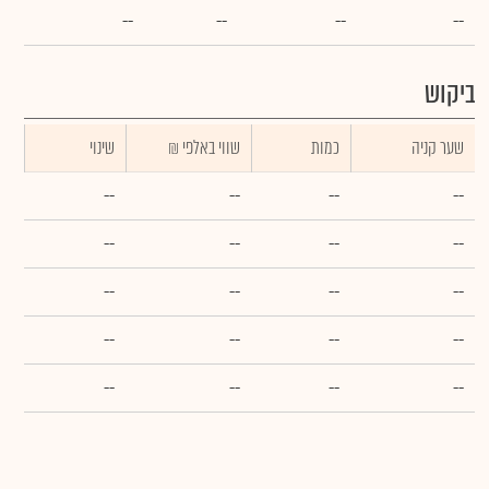
--
--
--
--
ביקוש
שער קניה
כמות
₪ שווי באלפי
שינוי
--
--
--
--
--
--
--
--
--
--
--
--
--
--
--
--
--
--
--
--