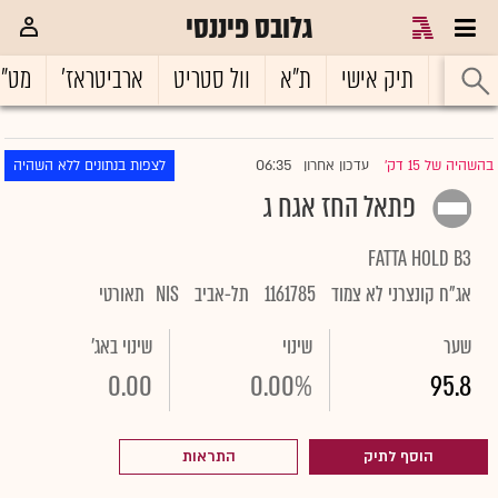
גלובס פיננסי
ראשי
תיק אישי
ת"א
וול סטריט
ארביטראז'
מט"
06:35
בהשהיה של 15 דק'
עדכון אחרון
לצפות בנתונים ללא השהיה
|
פתאל החז אגח ג
FATTA HOLD B3
אג"ח קונצרני לא צמוד
1161785
תל-אביב
NIS
תאורטי
שער
שינוי
שינוי באג'
0.00
0.00%
95.8
הוסף לתיק
התראות