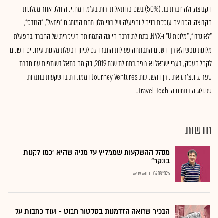
הקבוצה, ולה חברת בת (50%) בשם פרותאל תיירות בע"מ המחזיקה חלק אחר ממלונות
הקבוצה. הקבוצה עוסקת בניהול והפעלה של בתי מלון תחת המותגים "פתאל", "הרודס",
"לאונרדו", "מלונות U" ו-NYX. בתחילת דרכה הייתה התמחותה העיקרית של החברה בהפעלת
מלונות נופש ולאורך השנים התפתחה פעילות החברה גם לכיוון הפעלת מלונות עירוניים הפונים
לקהל העסקי, בערי ישראל ואירופה.בתחילת שנת 2019, הקימה פתאל בשותפות עם חברת
ספרינג ונצ'רס את קרן ההשקעות Journey Ventures הממוקדת בהשקעות בחברות
טכנולוגיה בתחום ה-Travel-Tech..
חדשות
מנהל ההשקעות שממליץ על מניה שהיא "כמו לקנות
בונקר"
04.08.2026
נתנאל אריאל
הבכיר שרואה הזדמנות בסקטור חבוט - ועוד כתבות על