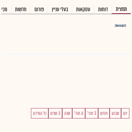
תמצית
דוחות
עסקאות
בעלי עניין
פורום
חדשות
מכיר
השוואה
יום
שבוע
חודש
3 חוד'
6 חוד'
שנה
3 שנים
כל המידע