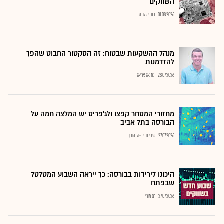
השווקים
01.08.2026
כתבי גלובס
מנהל ההשקעות שבטוח: זה הסקטור החבוט שהפך
להזדמנות
28.07.2026
נתנאל אריאל
מחזורי המסחר קפצו ולג'פריס יש המלצה חמה על
הבורסה בתל אביב
27.07.2026
שירי חביב-ולדהורן
היכונו לירידות בבורסה: כך ייראה השבוע המטלטל
שבפתח
27.07.2026
רם מורי