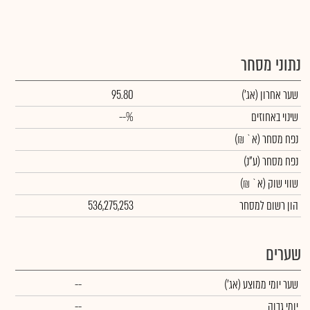
נתוני מסחר
שער אחרון
(אג')
95.80
שינוי באחוזים
--%
נפח מסחר
(א` ₪)
נפח מסחר
(ע"נ)
שווי שוק
(א` ₪)
הון רשום למסחר
536,275,253
שערים
שער יומי ממוצע
(אג')
--
יומי גבוה
--