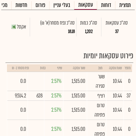
עסקאות
תמצית
דוחות
בעלי עניין
פורום
חדשות
מכיר
סה"כ עסקאות
סה"כ כמות
סה"כ נפח מסחר
(א' ₪)
אקסל
18.18
1,202
37
פירוט עסקאות יומיות
מספר
שעת עסקה
מצב
שער עסקה
שינוי
כמות
נפח מסחר ב- ₪
שער
0.0
2.57%
1,515.00
10:44
0
סגירה
37
10:44
רציף
1,515.00
2.57%
628
9,514.2
טרום
0.0
2.57%
1,515.00
10:44
0
פתיחה
טרום
0.0
2.57%
1,515.00
10:44
0
פתיחה