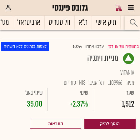
גלובס פיננסי
ראשי
תיק אישי
ת"א
וול סטריט
ארביטראז'
מט"
10:44
בהשהיה של 15 דק'
עדכון אחרון
לצפות בנתונים ללא השהיה
|
מניית ויתניה
VITANIA
מניה
1109966
תל-אביב
NIS
סוף יום
שער
שינוי
שינוי באג'
35.00
+2.37%
1,512
הוסף לתיק
התראות