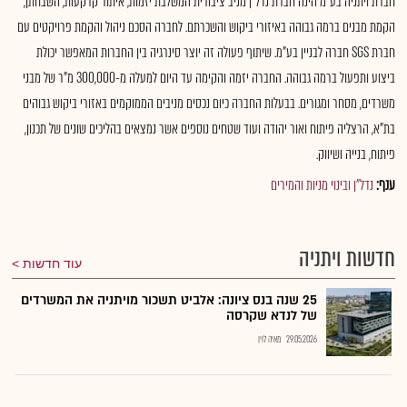
חברת ויתניה בע"מ הינה חברת נדל"ן מניב ציבורית המשלבת יזמות, איתור קרקעות, השבחתן,
הקמת מבנים ברמה גבוהה באיזורי ביקוש והשכרתם. לחברה הסכם ניהול והקמת פרויקטים עם
חברת SGS חברה לבניין בע"מ. שיתוף פעולה זה יוצר סינרגיה בין החברות המאפשר יכולת
ביצוע ותפעול ברמה גבוהה. החברה יזמה והקימה עד היום למעלה מ-300,000 מ"ר של מבני
משרדים, מסחר ומגורים. בבעלות החברה כיום נכסים מניבים הממוקמים באזורי ביקוש גבוהים
בת"א, הרצליה פיתוח ואור יהודה ועוד שטחים נוספים אשר נמצאים בהליכים שונים של תכנון,
פיתוח, בנייה ושיווק.
ענף:
נדל"ן ובינוי מניות והמירים
חדשות ויתניה
עוד חדשות
25 שנה בנס ציונה: אלביט תשכור מויתניה את המשרדים
של לנדא שקרסה
29.05.2026
מאיה לוין