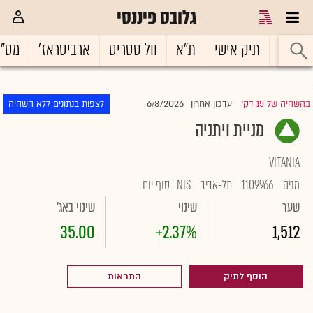
גלובס פיננסי
ראשי
תיק אישי
ת"א
וול סטריט
ארביטראז'
מט"
6/8/2026
בהשהיה של 15 דק'
עדכון אחרון
לצפות בנתונים ללא השהיה
|
מניית ויתניה
VITANIA
מניה
1109966
תל-אביב
NIS
סוף יום
שער
שינוי
שינוי באג'
35.00
+2.37%
1,512
הוסף לתיק
התראות