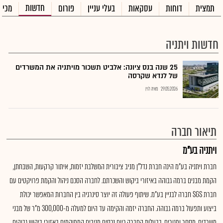
חדשות
תמצית
דוחות
עסקאות
בעלי עניין
פורום
מכיר
חדשות ויתניה
25 שנה בנס ציונה: אלביט תשכור מויתניה את המשרדים
של לנדא שקרסה
29.05.2026
מאיה לוין
תיאור חברה
ויתניה בע"מ
חברת ויתניה בע"מ הינה חברת נדל"ן מניב ציבורית המשלבת יזמות, איתור קרקעות, השבחתן,
הקמת מבנים ברמה גבוהה באיזורי ביקוש והשכרתם. לחברה הסכם ניהול והקמת פרויקטים עם
חברת SGS חברה לבניין בע"מ. שיתוף פעולה זה יוצר סינרגיה בין החברות המאפשר יכולת
ביצוע ותפעול ברמה גבוהה. החברה יזמה והקימה עד היום למעלה מ-300,000 מ"ר של מבני
משרדים, מסחר ומגורים. בבעלות החברה כיום נכסים מניבים הממוקמים באזורי ביקוש גבוהים