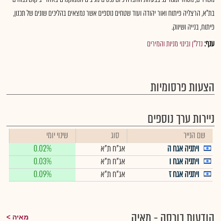
בת"א, הרצליה פיתוח ואור יהודה ועוד שטחים נוספים אשר נמצאים בהליכים שונים של תכנון,
פיתוח, בנייה ושיווק.
ענף:
נדל"ן ובינוי מניות והמירים
הצעות פרסומיות
ניירות ערך נוספים
שם הנייר
סוג
שינוי יומי
ויתניה אגח ה
אג"ח ת"א
0.02%
ויתניה אגח ו
אג"ח ת"א
0.03%
ויתניה אגח ז
אג"ח ת"א
0.09%
הודעות בורסה - מאיה
מאיה