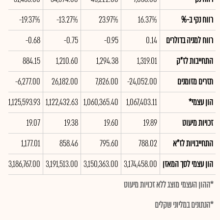
רווח נקי ב-%
16.37%
23.97%
-13.27%
-19.37%
%
רווח למניה בדולרים
0.14
-0.95
-0.75
-0.68
0
התחייבות לז"ק
1,319.01
1,294.38
1,210.60
884.15
0
תזרים מזומנים
-24,052.00
7,826.00
26,182.00
-6,277.00
00
הון עצמי*
1,067,403.11
1,060,365.40
1,122,432.63
1,125,593.93
24
זכויות מיעוט
19.89
19.60
19.38
19.07
76
התחייבויות לז"א
788.02
795.60
858.46
1,177.01
87
הון עצמי לסך המאזן
3,174,458.00
3,150,363.00
3,191,513.00
3,186,767.00
00
*ההון העצמי מוצג ללא זכויות מיעוט
*הנתונים במליוני שקלים