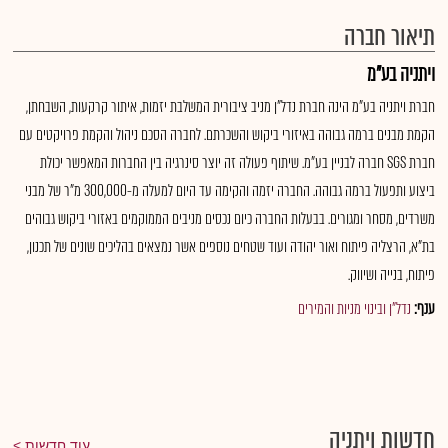
תיאור חברה
ויתניה בע"מ
חברת ויתניה בע"מ הינה חברת נדל"ן מניב ציבורית המשלבת יזמות, איתור קרקעות, השבחתן,
הקמת מבנים ברמה גבוהה באיזורי ביקוש והשכרתם. לחברה הסכם ניהול והקמת פרויקטים עם
חברת SGS חברה לבניין בע"מ. שיתוף פעולה זה יוצר סינרגיה בין החברות המאפשר יכולת
ביצוע ותפעול ברמה גבוהה. החברה יזמה והקימה עד היום למעלה מ-300,000 מ"ר של מבני
משרדים, מסחר ומגורים. בבעלות החברה כיום נכסים מניבים הממוקמים באזורי ביקוש גבוהים
בת"א, הרצליה פיתוח ואור יהודה ועוד שטחים נוספים אשר נמצאים בהליכים שונים של תכנון,
פיתוח, בנייה ושיווק.
ענף:
נדל"ן ובינוי מניות והמירים
חדשות ויתניה
עוד חדשות