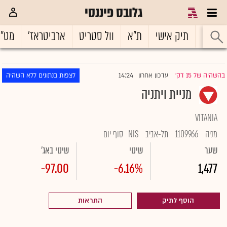
גלובס פיננסי
ראשי
תיק אישי
ת"א
וול סטריט
ארביטראז'
מט"
14:24
בהשהיה של 15 דק'
עדכון אחרון
לצפות בנתונים ללא השהיה
|
מניית ויתניה
VITANIA
מניה
1109966
תל-אביב
NIS
סוף יום
שער
שינוי
שינוי באג'
-97.00
-6.16%
1,477
הוסף לתיק
התראות