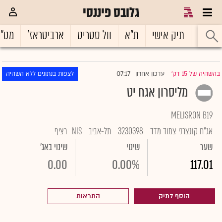
גלובס פיננסי
ראשי
תיק אישי
ת"א
וול סטריט
ארביטראז'
מט"
07:17
בהשהיה של 15 דק'
עדכון אחרון
לצפות בנתונים ללא השהיה
|
מליסרון אגח יט
MELISRON B19
אג"ח קונצרני צמוד מדד
3230398
תל-אביב
NIS
רציף
שער
שינוי
שינוי באג'
0.00
0.00%
117.01
הוסף לתיק
התראות