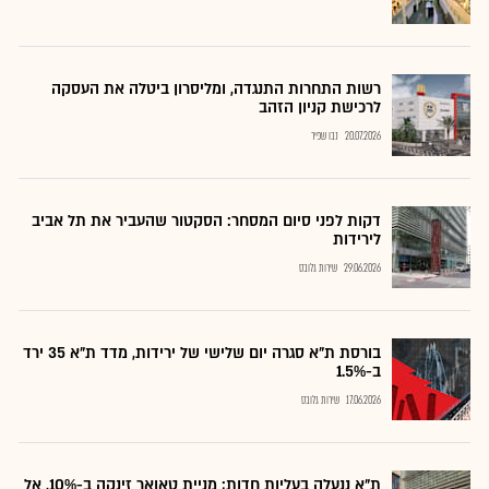
רשות התחרות התנגדה, ומליסרון ביטלה את העסקה
לרכישת קניון הזהב
20.07.2026
נבו שפיר
דקות לפני סיום המסחר: הסקטור שהעביר את תל אביב
לירידות
29.06.2026
שירות גלובס
בורסת ת"א סגרה יום שלישי של ירידות, מדד ת"א 35 ירד
ב-1.5%
17.06.2026
שירות גלובס
ת"א ננעלה בעליות חדות; מניית טאואר זינקה ב-10%, אל