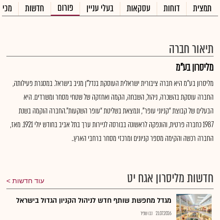
פורום
תמצית
דוחות
עסקאות
בעלי עניין
חדשות
מכיר
תיאור חברה
מליסרון בע"מ
מליסרון בע"מ היא חברה ציבורית ישראלית העוסקת בנדל"ן מניב בישראל. במסגרת פעילותה,
החברה עוסקת בהשכרה, ניהול, השבחה, הקמה ואחזקה של שטחי מסחר ומשרדים. היא
הבעלים של קבוצת “קניוני עופר”, ונמצאת בשליטת “עופר השקעות”.החברה הוקמה בשנת
1987 כחברה פרטית, והונפקה לראשונה בבורסה לניירות ערך בתל אביב בחודש יולי 1921. מאז,
החברה רכשה והקימה מספר קניונים ומרכזי מסחר ברחבי הארץ..
חדשות מליסרון אגח יט
עוד חדשות
מגדל מחפשת שותף חדש לניהול הקניון הגדול בישראל
21.07.2026
נבו שפיר