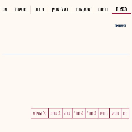
תמצית
דוחות
עסקאות
בעלי עניין
פורום
חדשות
מכיר
השוואה
יום
שבוע
חודש
3 חוד'
6 חוד'
שנה
3 שנים
כל המידע