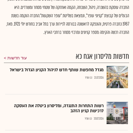
החברה עוסקת בהשכרה, ניהול, השבחה, הקמה ואחזקה של שטחי מסחר ומשרדים. היא
הבעלים של קבוצת “קניוני עופר”, ונמצאת בשליטת “עופר השקעות”.החברה הוקמה בשנת
1987 כחברה פרטית, והונפקה לראשונה בבורסה לניירות ערך בתל אביב בחודש יולי 1921. מאז,
החברה רכשה והקימה מספר קניונים ומרכזי מסחר ברחבי הארץ..
חדשות מליסרון אגח כא
עוד חדשות
מגדל מחפשת שותף חדש לניהול הקניון הגדול בישראל
21.07.2026
נבו שפיר
רשות התחרות התנגדה, ומליסרון ביטלה את העסקה
לרכישת קניון הזהב
20.07.2026
נבו שפיר