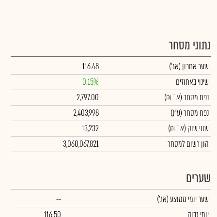
נתוני מסחר
שער אחרון
(אג')
116.48
שינוי באחוזים
0.15%
נפח מסחר
(א` ₪)
2,797.00
נפח מסחר
(ע"נ)
2,403,998
שווי שוק
(א` ₪)
13,232
הון רשום למסחר
3,060,067,821
שערים
שער יומי ממוצע
(אג')
--
יומי גבוה
116.50