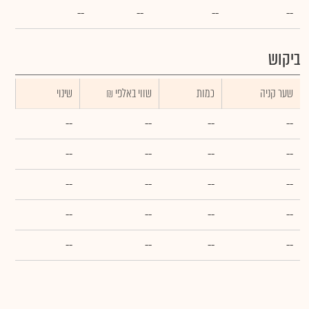
--
--
--
--
ביקוש
שער קניה
כמות
₪ שווי באלפי
שינוי
--
--
--
--
--
--
--
--
--
--
--
--
--
--
--
--
--
--
--
--