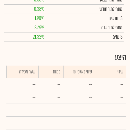
מתחילת החודש
0.38%
3 חודשים
1.90%
מתחילת השנה
3.69%
3 שנים
21.32%
היצע
שינוי
₪ שווי באלפי
כמות
שער מכירה
--
--
--
--
--
--
--
--
--
--
--
--
--
--
--
--