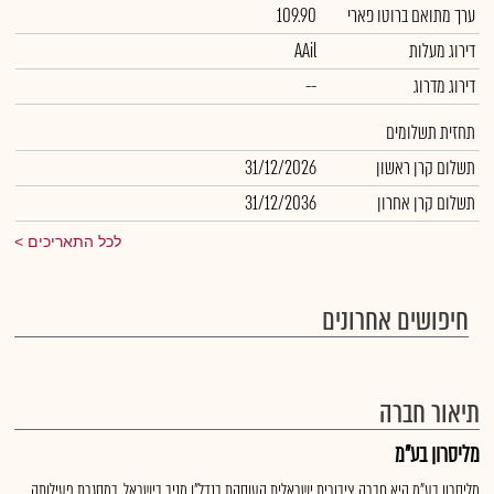
ערך מתואם ברוטו פארי
109.90
דירוג מעלות
AAil
דירוג מדרוג
--
תחזית תשלומים
תשלום קרן ראשון
31/12/2026
תשלום קרן אחרון
31/12/2036
לכל התאריכים
חיפושים אחרונים
תיאור חברה
מליסרון בע"מ
מליסרון בע"מ היא חברה ציבורית ישראלית העוסקת בנדל"ן מניב בישראל. במסגרת פעילותה,