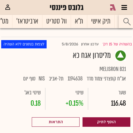
גלובס פיננסי
ראשי
תיק אישי
ת"א
וול סטריט
ארביטראז'
מט"
5/8/2026
בהשהיה של 15 דק'
עדכון אחרון
לצפות בנתונים ללא השהיה
|
מליסרון אגח כא
MELISRON B21
אג"ח קונצרני צמוד מדד
1194638
תל-אביב
NIS
סוף יום
שער
שינוי
שינוי באג'
0.18
+0.15%
116.48
הוסף לתיק
התראות