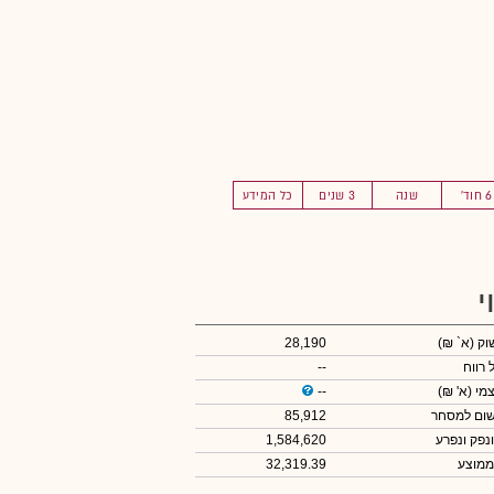
6 חוד'
שנה
3 שנים
כל המידע
י
שוק
(א` ₪)
28,190
 רווח
--
צמי
(א' ₪)
--
שום למסחר
85,912
ונפק ונפרע
1,584,620
ממוצע
32,319.39