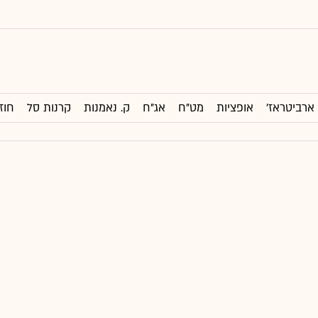
ארביטראז'
אופציות
מט"ח
אג"ח
ק. נאמנות
קרנות סל
חוז