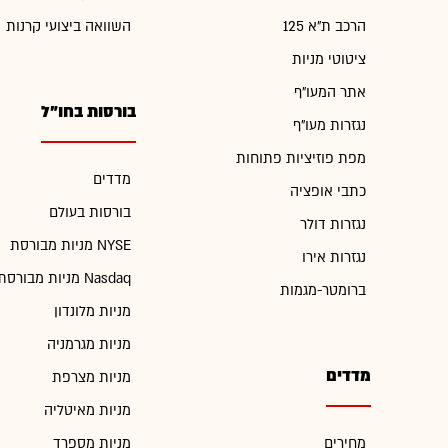
הרכב ת"א 125
השוואה ביצועי קרנות
ציטוטי מניות
אתר המעו"ף
בורסות בחו"ל
נגזרות מעו"ף
מפת פוזיציות פתוחות
מדדים
כתבי אופציה
בורסות בעולם
נגזרות דולר
מניות מבורסת NYSE
נגזרות אירו
מניות מבורסת Nasdaq
ברומטר-מגמות
מניות מלונדון
מניות מגרמניה
מדדים
מניות מצרפת
מניות מאיטליה
מחירים
מניות מספרד