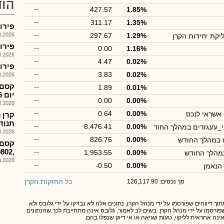
הוד
--
427.57
1.85%
--
311.17
1.35%
פירוק קרן
026, 17:59
--
297.67
1.29%
יקת יחידות הקרן
פירוק קרן
--
0.00
1.16%
026, 17:59
--
4.47
0.02%
פירוק קרן 
--
3.83
0.02%
026, 17:58
--
1.89
0.01%
יום 9.3.26
--
0.00
0.00%
026, 09:50
--
0.64
0.00%
 אשראי לנכס
תנוד
--
8,476.41
0.00%
י_ע/נגזרים במהלך החוד
026, 09:48
--
826.76
0.00%
ו במהלך החודש
קסם-
,1189802המסחר יפתח כרגיל
--
1,953.55
0.00%
במהלך החודש
026, 09:36
--
-0.50
0.00%
הנאמן
כל החזקות הקרן
סך נכסים: 126,117.90
תוך דיווחים שפורסמו על ידי מנהל הקרן. נתונים אלה לא נבדקו על ידי גלובס ולא
 שפורסמו על ידי מנהל הקרן. בשים לב לאמור, גלובס אינה מתחייבת לכך שהנתונים
אינה אחראית לליקוי, טעות שגיאה או אי דיוק שנפלו בהם.