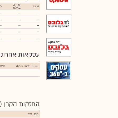
₪ שווי
שינוי
כ
באלפי
--
--
--
--
--
--
--
--
--
--
--
--
--
--
--
עסקאות אחרונ
מספר
שעת עסקה
שער
החזקות הקרן
(40)
מס'
נייר