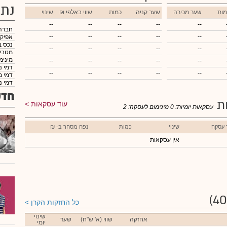
נתו
מות
שער מכירה
שער קניה
כמות
₪ שווי באלפי
שינוי
--
--
--
--
--
חברה
--
--
--
--
--
אפיק
נכס ב
--
--
--
--
--
מטבע
מינימ
--
--
--
--
--
דמי נ
--
--
--
--
--
דמי מ
דמי נ
חדש
ות
עוד עסקאות
עסקאות יומיות:
0
מינימום לעסקה:
2
 עסקה
שינוי
כמות
נפח מסחר ב- ₪
אין עסקאות
כל החזקות הקרן
שינוי
אחזקה
שווי (א' ש"ח)
שער
יומי