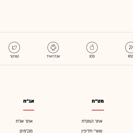
מט"ח
אג"ח
אתר המט"ח
אתר אג"ח
שערי חליפין
מק"מים