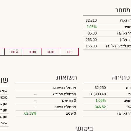
 מסחר
ון
(אג')
32,810
וזים
2.05%
חר
(א` ₪)
85.00
חר
(ע"נ)
263.00
ע לרבעון (א` ₪)
156.00
יום
שבוע
חודש
3 חוד'
 פתיחה
תשואות
שוו
חה
32,250
מתחילת השבוע
שווי 
ס
31,903.48
מתחילת החודש
--
מכפיל
וזים
1.09%
3 חודשים
--
הון ע
ג'
346.52
מתחילת השנה
--
הון ר
חר
(א` ₪)
3 שנים
62.18%
הון מ
שער 
ביקוש