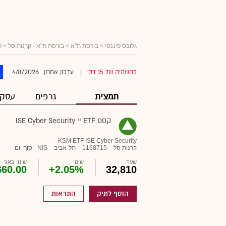
גלובס פיננסי
> בורסת ת"א >
בורסת ת"א - קרנות סל
>
ר
4/8/2026
בהשהיה של 15 דק'
עדכון אחרון
|
תמצית
גרפים
עסקא
קסם ETF יי ISE Cyber Security
KSM ETF ISE Cyber Security
קרנות סל
1168715
תל-אביב
NIS
סוף יום
שער
שינוי
שינוי באג'
660.00
+2.05%
32,810
הוסף לתיק
התראות