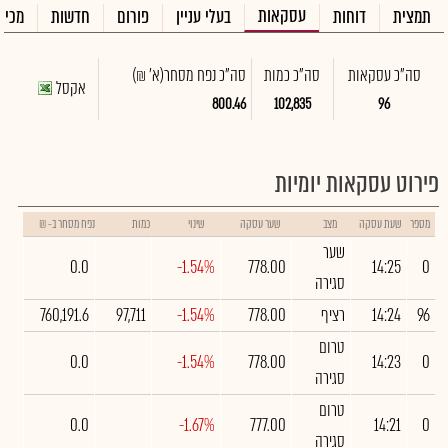
עסקאות
תמצית
דוחות
בעלי עניין
פורום
חדשות
מכיר
סה"כ עסקאות
סה"כ כמות
סה"כ נפח מסחר
(א' ₪)
אקסל
800.46
102,835
96
פירוט עסקאות יומיות
מספר
שעת עסקה
מצב
שער עסקה
שינוי
כמות
נפח מסחר ב- ₪
שער
0.0
-1.54%
778.00
14:25
0
סגירה
96
14:24
רציף
778.00
-1.54%
97,711
760,191.6
טרום
0.0
-1.54%
778.00
14:23
0
סגירה
טרום
0.0
-1.67%
777.00
14:21
0
סגירה