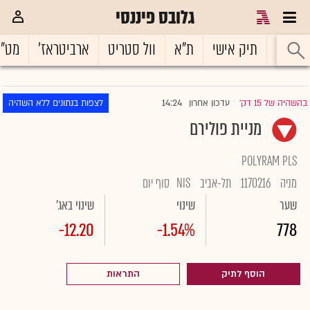
גלובס פיננסי
ראשי
תיק אישי
ת"א
וול סטריט
ארביטראז'
מט"
14:24
בהשהיה של 15 דק'
עדכון אחרון
לצפות בנתונים ללא השהיה
|
מניית פולירם
POLYRAM PLS
מניה
1170216
תל-אביב
NIS
סוף יום
שער
שינוי
שינוי באג'
-12.20
-1.54%
778
הוסף לתיק
התראות