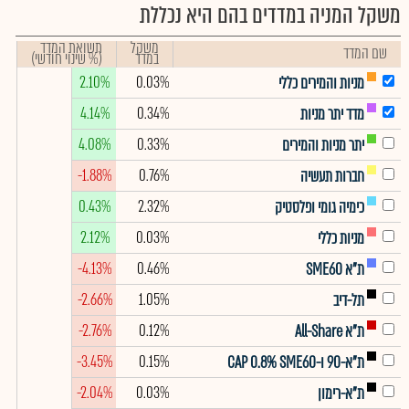
משקל המניה במדדים בהם היא נכללת
משקל
תשואת המדד
שם המדד
במדד
(% שינוי חודשי)
2.10%
0.03%
מניות והמירים כללי
4.14%
0.34%
מדד יתר מניות
4.08%
0.33%
יתר מניות והמירים
-1.88%
0.76%
חברות תעשיה
0.43%
2.32%
כימיה גומי ופלסטיק
2.12%
0.03%
מניות כללי
-4.13%
0.46%
ת"א SME60
-2.66%
1.05%
תל-דיב
-2.76%
0.12%
ת"א All-Share
-3.45%
0.15%
ת"א-90 ו-CAP 0.8% SME60
-2.04%
0.03%
ת"א-רימון