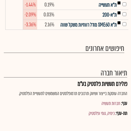
-1.44%
0.19%
ת"א תעשייה
-2.09%
0.03%
ת"א-200
-3.36%
2.16%
ת"א SME60 מודל רווחיות משקל שווה
חיפושים אחרונים
תיאור חברה
פולירם תעשיות פלסטיק בע"מ
החברה עוסקת בייצור ושיווק תרכובים תרמופלסטים המשמשים לתעשיית הפלסטיק.
ענף:
חברות תעשיה
תת-ענף:
כימיה, גומי ופלסטיק