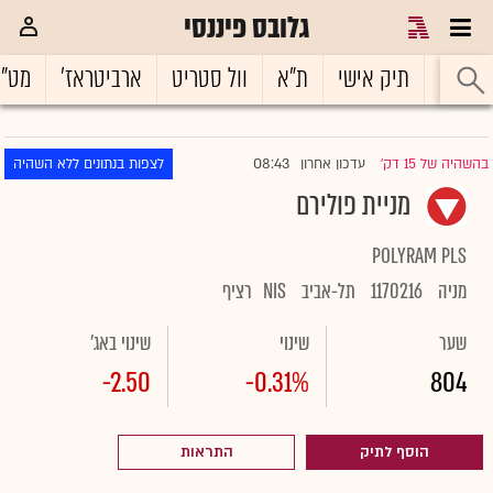
גלובס פיננסי
ראשי
תיק אישי
ת"א
וול סטריט
ארביטראז'
מט"
08:43
בהשהיה של 15 דק'
עדכון אחרון
לצפות בנתונים ללא השהיה
|
מניית פולירם
POLYRAM PLS
מניה
1170216
תל-אביב
NIS
רציף
שער
שינוי
שינוי באג'
-2.50
-0.31%
804
הוסף לתיק
התראות