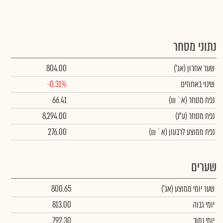
נתוני מסחר
שער אחרון
(אג')
804.00
שינוי באחוזים
-0.31%
נפח מסחר
(א` ₪)
66.41
נפח מסחר
(ע"נ)
8,294.00
נפח ממוצע לרבעון (א` ₪)
276.00
שערים
שער יומי ממוצע
(אג')
800.65
יומי גבוה
813.00
יומי נמוך
792.30