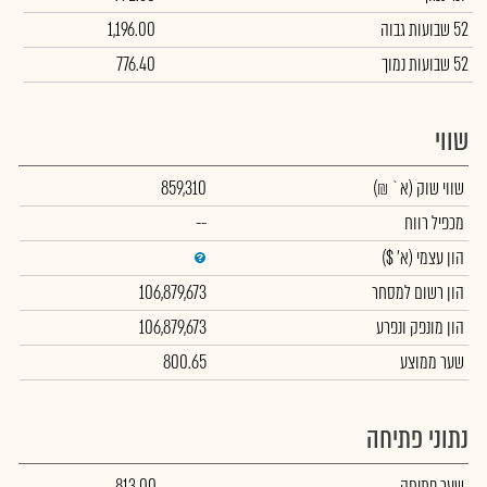
52 שבועות גבוה
1,196.00
52 שבועות נמוך
776.40
שווי
שווי שוק
(א` ₪)
859,310
מכפיל רווח
--
הון עצמי
(א' $)
הון רשום למסחר
106,879,673
הון מונפק ונפרע
106,879,673
שער ממוצע
800.65
נתוני פתיחה
שער פתיחה
813.00