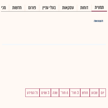
תמצית
דוחות
עסקאות
בעלי עניין
פורום
חדשות
מכיר
השוואה
יום
שבוע
חודש
3 חוד'
6 חוד'
שנה
3 שנים
כל המידע