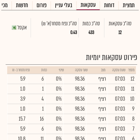
עסקאות
תמצית
דוחות
בעלי עניין
פורום
חדשות
מכיר
סה"כ עסקאות
סה"כ כמות
סה"כ נפח מסחר
(א' ₪)
אקסל
0.43
433
12
פירוט עסקאות יומיות
מספר
שעת עסקה
מצב
שער עסקה
שינוי
כמות
נפח מסחר ב- ₪
12
07:03
רציף
98.36
0%
6
5.9
11
07:03
רציף
98.36
0%
1
1.0
10
07:03
רציף
98.36
0%
4
3.9
9
07:03
רציף
98.36
0%
1
1.0
8
07:03
רציף
98.36
0%
16
15.7
7
07:03
רציף
98.36
0%
6
5.9
6
07:03
רציף
98.36
0%
11
10.8