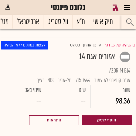
גלובס פיננסי
ראשי
תיק אישי
ת"א
וול סטריט
ארביטראז'
מט"
07:03
בהשהיה של 15 דק'
עדכון אחרון
לצפות בנתונים ללא השהיה
|
אזורים אגח 14
AZORIM B14
אג"ח קונצרני לא צמוד
7150444
תל-אביב
NIS
רציף
שער
שינוי
שינוי באג'
--
--
98.36
הוסף לתיק
התראות