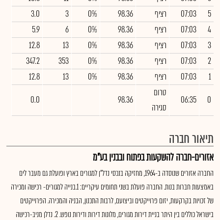
5
07:03
רציף
98.36
0%
3
3.0
4
07:03
רציף
98.36
0%
6
5.9
3
07:03
רציף
98.36
0%
13
12.8
2
07:03
רציף
98.36
0%
353
347.2
1
07:03
רציף
98.36
0%
13
12.8
טרום
0.0
98.36
06:35
0
סגירה
תיאור חברה
אזורים-חברה להשקעות בפתוח ובבנין בע"מ
החברה אזורים שנוסדה ב-1964, מחזיקה בנכסי נדל"ן למגורים בארץ ופועלת גם מעבר לים
באמצעות חברות בנות. החברה פועלת בשני תחומים עיקריים: 1.בנייה למגורים- רכישה ומכירה
של זכויות בקרקעות, יזום פרוייקטים וביצועם, לרבות התכנון, הבניה והמכירה. הפרוייקטים
בישראל כוללים בין היתר בניית דירות מגורים, מלונות דירות ודירות נופש. 2. נדלן מניב-רכישה