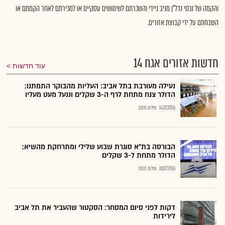
והקמה של נכסי נדל"ן מניב ניידי והשכרתם לשימושים עסקיים או למכירתם לאחר הקמתם או
השבחתם על ידי קבוצת אזורים.
חדשות אזורים אגח 14
עוד חדשות
נעילה מעורבת בתל אביב: העליות מהבוקר התמתנו;
הדולר צנח מתחת לרף ה-3 שקלים וננעל מעט מעליו
14.07.2026
שירות גלובס
הבורסה בת״א סוגרת שבוע שלילי ומתרחקת מהשיא;
הדולר מתחת ל-3 שקלים
10.07.2026
שירות גלובס
דקות לפני סיום המסחר: הסקטור שהעביר את תל אביב
לירידות