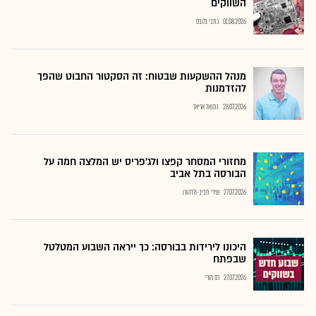
השווקים
01.08.2026
כתבי גלובס
מנהל ההשקעות שבטוח: זה הסקטור החבוט שהפך
להזדמנות
28.07.2026
נתנאל אריאל
מחזורי המסחר קפצו ולג'פריס יש המלצה חמה על
הבורסה בתל אביב
27.07.2026
שירי חביב-ולדהורן
היכונו לירידות בבורסה: כך ייראה השבוע המטלטל
שבפתח
27.07.2026
רם מורי