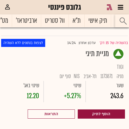
גלובס פיננסי
ראשי
תיק אישי
ת"א
וול סטריט
ארביטראז'
מט"
14:24
בהשהיה של 15 דק'
עדכון אחרון
לצפות בנתונים ללא השהיה
|
מניית תיגי
TIGI
מניה
1173871
תל-אביב
NIS
סוף יום
שער
שינוי
שינוי באג'
12.20
+5.27%
243.6
הוסף לתיק
התראות