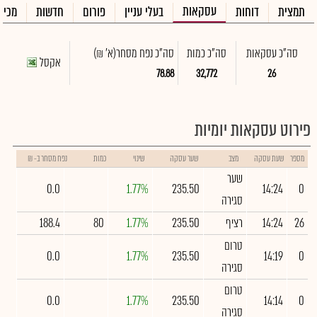
עסקאות
תמצית
דוחות
בעלי עניין
פורום
חדשות
מכיר
סה"כ עסקאות
סה"כ כמות
סה"כ נפח מסחר
(א' ₪)
אקסל
78.88
32,772
26
פירוט עסקאות יומיות
מספר
שעת עסקה
מצב
שער עסקה
שינוי
כמות
נפח מסחר ב- ₪
שער
0.0
1.77%
235.50
14:24
0
סגירה
26
14:24
רציף
235.50
1.77%
80
188.4
טרום
0.0
1.77%
235.50
14:19
0
סגירה
טרום
0.0
1.77%
235.50
14:14
0
סגירה