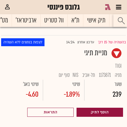
גלובס פיננסי
ראשי
תיק אישי
ת"א
וול סטריט
ארביטראז'
מט"
14:24
בהשהיה של 15 דק'
עדכון אחרון
לצפות בנתונים ללא השהיה
|
מניית תיגי
TIGI
מניה
1173871
תל-אביב
NIS
סוף יום
שער
שינוי
שינוי באג'
-4.60
-1.89%
239
הוסף לתיק
התראות