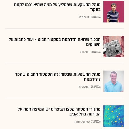
מנהל ההשקעות שממליץ על מניה שהיא "כמו לקנות
בונקר"
04.08.2026
נתנאל אריאל
הבכיר שרואה הזדמנות בסקטור חבוט - ועוד כתבות על
השווקים
01.08.2026
כתבי גלובס
מנהל ההשקעות שבטוח: זה הסקטור החבוט שהפך
להזדמנות
28.07.2026
נתנאל אריאל
מחזורי המסחר קפצו ולג'פריס יש המלצה חמה על
הבורסה בתל אביב
27.07.2026
שירי חביב-ולדהורן