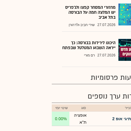
מחזורי המסחר קפצו ולג'פריס
יש המלצה חמה על הבורסה
בתל אביב
27.07.2026
שירי חביב-ולדהורן
היכונו לירידות בבורסה: כך
ייראה השבוע המטלטל שבפתח
27.07.2026
רם מורי
ות פרסומיות
רות ערך נוספים
ייר
סוג
שינוי יומי
אופציה
תיגי אופ 2
0.00%
ת"א