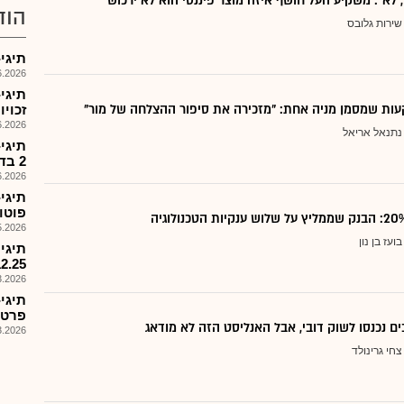
, לא": משקיע העל חושף איזה מוצר פיננסי הוא לא ירכוש
הוד
שירות גלובס
תיגי-פת
026, 12:30
תיגי
ות שמסמן מניה אחת: "מזכירה את סיפור ההצלחה של מור"
זכויו
026, 09:17
נתנאל אריאל
תיגי
2 בדרך של זכויות
026, 08:31
תיגי
פוטו-
026, 09:52
בועז בן נון
תיגי 
12.25
026, 17:22
פרטית ל-RF
ם נכנסו לשוק דובי, אבל האנליסט הזה לא מודאג
026, 08:47
צחי גרינולד