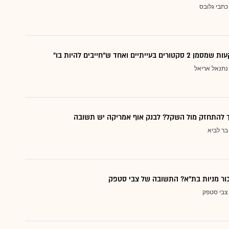
כתבי גלובס
עייתיים ואחד ש"חייבים להיות בו"
נתנאל אריאל
ך להתחזק מול השקל? לבנק אוף אמריקה יש תשובה
בר לביא
כור מניות בת"א? התשובה של צבי סטפק
צבי סטפק