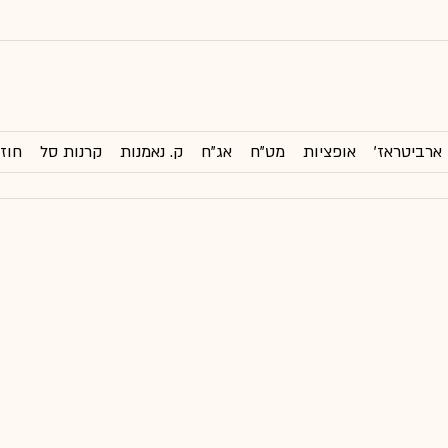
ארביטראז'
אופציות
מט"ח
אג"ח
ק. נאמנות
קרנות סל
חוזי