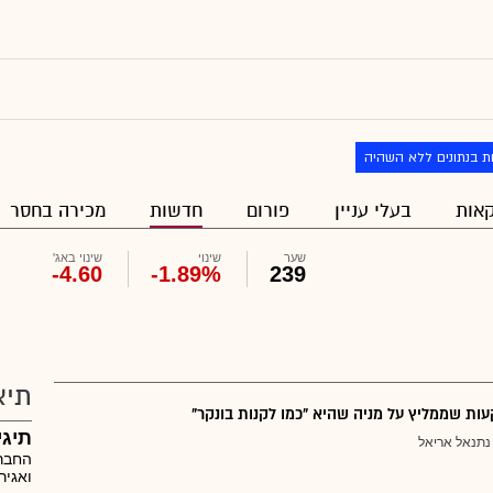
ת בנתונים ללא השהיה
אות
בעלי עניין
פורום
חדשות
מכירה בחסר
שער
שינוי
שינוי באג'
-4.60
-1.89%
239
תיא
ת שממליץ על מניה שהיא "כמו לקנות בונקר"
תיגי
נתנאל אריאל
החברה
ואגיר