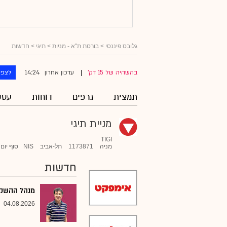
גלובס פיננסי
>
בורסת ת"א - מניות
>
תיגי
> חדשות
14:24
בהשהיה של 15 דק'
עדכון אחרון
לצפו
|
תמצית
גרפים
דוחות
עסק
מניית תיגי
TIGI
מניה
1173871
תל-אביב
NIS
סוף יום
חדשות
מנהל ההשקעו
04.08.2026