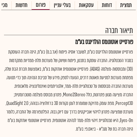
פורום
תמצית
דוחות
עסקאות
בעלי עניין
חדשות
מכיר
תיאור חברה
פורסייט אוטונומס הולדינגס בע"מ
פורסייט אוטונומס הולדינגס בע"מ, לשעבר אסיה פיתוח (א.ד.ב.מ) בע"מ, הינה חברה העוסקת
במגזר הטכנולוגיה. החברה עוסקת בתכנון, פיתוח ושיווק של מערכות תלת-ממדיות מתקדמות
(3D) ומבוססות-מצלמה (ADAS). פורסייט אוטונומית אחזקות בע"מ, באמצעות חברת הבת שלה,
מפתחת מערכות למניעת תאונות דרכים, הנועדו לספק מידע של סביבת הנהיגה תוך כדי תנועה.
מערכות החברה מבוססות על טכנולוגיית תלת-ממד, אלגוריתמים ואינטליגנציה מלאכותית.
החברה מציעה מגוון פתרונות, כולל Mono2Stereo, פתרון מבוסס מצלמה מונוכרומטית;
Percept3D, מפת עומק מדויקת שמומרת לענן נקודות 3D ברזולוציה גבוהה; QuadSight 2.0,
מערכת שמציעה פתרון לזיהוי אובייקטים בדרך עם דיוק גבוה. הפלטפורמה של החברה, כלומר
Eyes-On, היא טכנולוגיית זיהוי תלת-ממד לנהיגה אוטונומית. פורסייט אוטונומי אחזקות בע"מ
הינה חברה בת של מגנ"א - בי.אס.פי. בע"מ.