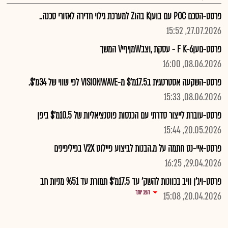
פרסט-הסכם POC עם בועןK בהוZ למערכת גילוי חדירה לאזורי סכנה..
27.07.2026, 15:52
פרסט-םעןF K-6 - עסקת ,וצבWמןיףיV המשך
08.06.2026, 16:00
פרסט-השקעה אסטרטגית ב17.5מ'$ מ-VISIONWAVE לפי שווי של 34מ'$.
08.06.2026, 15:33
פרסט-עוברת לייצור סדרתי עם הכנסות פוטנציאליות של 10.5מ'$ ביפן
20.05.2026, 15:44
פרסט-איי-נט חתמה על מ.הבנות לביצוע פיילוט V2X בפיליפינים
29.04.2026, 16:25
פרסט-ויג'ן וויב בכוונות להשק' עד 17.5מ'$ תמורת עד %51 מניות חב
הצג יותר
20.04.2026, 15:08