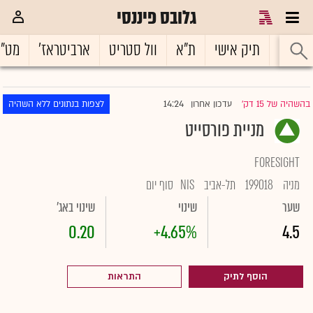
גלובס פיננסי
ראשי
תיק אישי
ת"א
וול סטריט
ארביטראז'
מט"
14:24
בהשהיה של 15 דק'
עדכון אחרון
לצפות בנתונים ללא השהיה
|
מניית פורסייט
FORESIGHT
מניה
199018
תל-אביב
NIS
סוף יום
שער
שינוי
שינוי באג'
0.20
+4.65%
4.5
הוסף לתיק
התראות