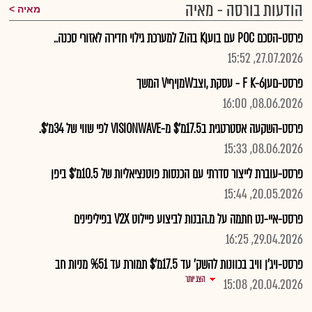
הודעות בורסה - מאיה
מאיה
פרסט-הסכם POC עם בועןK בהוZ למערכת גילוי חדירה לאזורי סכנה..
27.07.2026, 15:52
פרסט-םעןF K-6 - עסקת ,וצבWמןיףיV המשך
08.06.2026, 16:00
פרסט-השקעה אסטרטגית ב17.5מ'$ מ-VISIONWAVE לפי שווי של 34מ'$.
08.06.2026, 15:33
פרסט-עוברת לייצור סדרתי עם הכנסות פוטנציאליות של 10.5מ'$ ביפן
20.05.2026, 15:44
פרסט-איי-נט חתמה על מ.הבנות לביצוע פיילוט V2X בפיליפינים
29.04.2026, 16:25
פרסט-ויג'ן וויב בכוונות להשק' עד 17.5מ'$ תמורת עד %51 מניות חב
הצג יותר
20.04.2026, 15:08