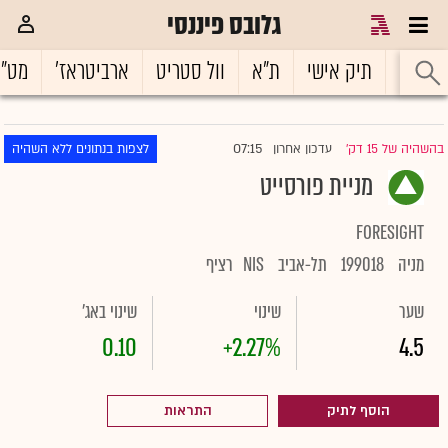
גלובס פיננסי
ראשי
תיק אישי
ת"א
וול סטריט
ארביטראז'
מט"
07:15
בהשהיה של 15 דק'
עדכון אחרון
לצפות בנתונים ללא השהיה
|
מניית פורסייט
FORESIGHT
מניה
199018
תל-אביב
NIS
רציף
שער
שינוי
שינוי באג'
0.10
+2.27%
4.5
הוסף לתיק
התראות