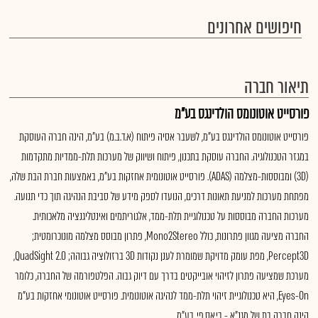
חיפושים אחרונים
תיאור חברה
פורסייט אוטונומס הולדינגס בע"מ
פורסייט אוטונומס הולדינגס בע"מ, לשעבר אסיה פיתוח (א.ד.ב.מ) בע"מ, הינה חברה העוסקת
במגזר הטכנולוגיה. החברה עוסקת בתכנון, פיתוח ושיווק של מערכות תלת-ממדיות מתקדמות
(3D) ומבוססות-מצלמה (ADAS). פורסייט אוטונומית אחזקות בע"מ, באמצעות חברת הבת שלה,
מפתחת מערכות למניעת תאונות דרכים, הנועדו לספק מידע של סביבת הנהיגה תוך כדי תנועה.
מערכות החברה מבוססות על טכנולוגיית תלת-ממד, אלגוריתמים ואינטליגנציה מלאכותית.
החברה מציעה מגוון פתרונות, כולל Mono2Stereo, פתרון מבוסס מצלמה מונוכרומטית;
Percept3D, מפת עומק מדויקת שמומרת לענן נקודות 3D ברזולוציה גבוהה; QuadSight 2.0,
מערכת שמציעה פתרון לזיהוי אובייקטים בדרך עם דיוק גבוה. הפלטפורמה של החברה, כלומר
Eyes-On, היא טכנולוגיית זיהוי תלת-ממד לנהיגה אוטונומית. פורסייט אוטונומי אחזקות בע"מ
הינה חברה בת של מגנ"א - בי.אס.פי. בע"מ.