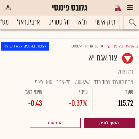
גלובס פיננסי
ראשי
תיק אישי
ת"א
וול סטריט
ארביטראז'
מט"
09:09
בהשהיה של 15 דק'
עדכון אחרון
לצפות בנתונים ללא השהיה
|
צור אגח יא
ZUR B 11
אג"ח קונצרני צמוד מדד
7300247
תל-אביב
NIS
רציף
שער
שינוי
שינוי באג'
-0.43
-0.37%
115.72
הוסף לתיק
התראות