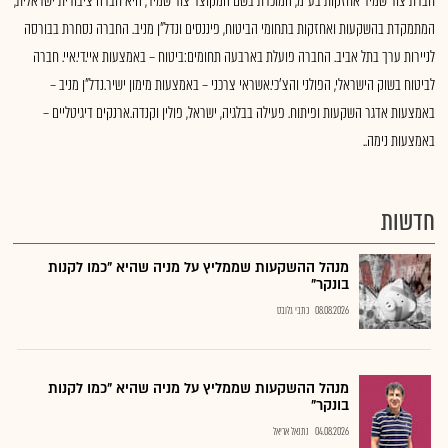
חברת צור שמיר אחזקות בע"מ, המוכרת בשם המקוצר צור שמיר, היא חברה ציבורית ישראלית,
המתמקדת בהשקעות ואחזקות בתחומי הביטוח, פיננסים ונדל"ן מניב. החברה נסחרת בבורסה
לניירות ערך בתל אביב. החברה פועלת בארבעה תחומים:ביטוח – באמצעות איי.די.איי. חברה
לביטוח בשוק הישראלי, הפולני והצ'כי.אשראי צרכני – באמצעות מימון ישיר.נדל"ן מניב –
באמצעות אדגר השקעות ופיתוח. פעילה בבלגיה, ישראל, פולין וקנדה.ארנקים דיגיטליים –
באמצעות נימה..
חדשות
מנהל ההשקעות שממליץ על מניה שהיא "כמו לקנות
בונקר"
08.08.2026
כתבי גלובס
מנהל ההשקעות שממליץ על מניה שהיא "כמו לקנות
בונקר"
04.08.2026
נתנאל אריאל