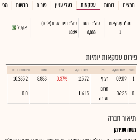
עסקאות
תמצית
דוחות
בעלי עניין
פורום
חדשות
מכיר
סה"כ עסקאות
סה"כ כמות
סה"כ נפח מסחר
(א' ₪)
אקסל
10.29
8,888
1
פירוט עסקאות יומיות
מספר
שעת עסקה
מצב
שער עסקה
שינוי
כמות
נפח מסחר ב- ₪
1
09:09
רציף
115.72
-0.37%
8,888
10,285.2
טרום
0.0
116.15
06:35
0
סגירה
תיאור חברה
משה שנידמן