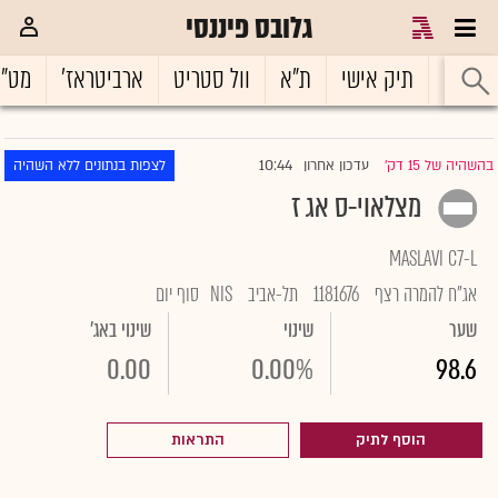
גלובס פיננסי
ראשי
תיק אישי
ת"א
וול סטריט
ארביטראז'
מט"
10:44
בהשהיה של 15 דק'
עדכון אחרון
לצפות בנתונים ללא השהיה
|
מצלאוי-ס אג ז
MASLAVI C7-L
אג"ח להמרה רצף
1181676
תל-אביב
NIS
סוף יום
שער
שינוי
שינוי באג'
0.00
0.00%
98.6
הוסף לתיק
התראות