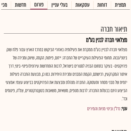
פורום
תמצית
דוחות
עסקאות
בעלי עניין
חדשות
מכיר
תיאור חברה
מצלאוי חברה לבנין בע"מ
מצלאוי חברה לבניין בע"מ ממקדת את פעילותיה באזורי הביקוש במרכז הארץ עבור פלח שוק
בינוני/גבוה. תחומי הפעילות העיקריים של החברה: ייזום, פיתוח, הקמה, שיווק ומכירה של
פרויקטים- בעיקר בתחום הבניה למגורים בישראל, לרבות התחדשות עירונית/פינוי-בינוי, דרך
איתור המקרקעין, רכישתם, הקמת המבנים ומכירת היחידות. כמו כן, מבצעת החברה פעילות
יזמית של מבני מסחר ותעסוקה. החברה מנהלת ומבצעת את הפרויקטים בביצוע עצמי. אמצעי
הביצוע הינם בבעלות החברה: לרבות מנופים, משאיות, משאבות בטון,טרקטורים, צמ"ה, פיגומים
וכד'.
ענף:
נדל"ן ובינוי מניות והמירים