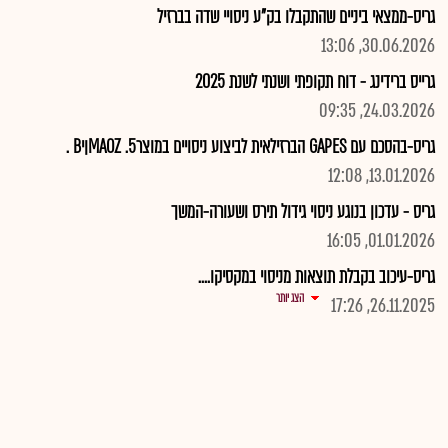
גריס-ממצאי ביניים שהתקבלו בק"ע ניסויי שדה בברזיל
30.06.2026, 13:06
גרייס ברידינג - דוח תקופתי ושנתי לשנת 2025
24.03.2026, 09:35
גריס-בהסכם עם GAPES הברזילאית לביצוע ניסויים במוצרMAOZ .5ןיB .
13.01.2026, 12:08
גריס - עדכון בנוגע ניסוי גידול תירס ושעורה-המשך
01.01.2026, 16:05
גריס-עיכוב בקבלת תוצאות מניסוי במקסיקו....
הצג יותר
26.11.2025, 17:26