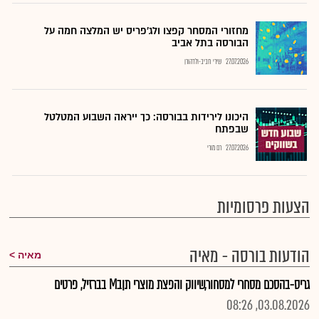
מחזורי המסחר קפצו ולג'פריס יש המלצה חמה על
הבורסה בתל אביב
27.07.2026
שירי חביב-ולדהורן
היכונו לירידות בבורסה: כך ייראה השבוע המטלטל
שבפתח
27.07.2026
רם מורי
הצעות פרסומיות
הודעות בורסה - מאיה
מאיה
גריס-בהסכם מסחרי למסחור,שיווק והפצת מוצרי תןבM בברזיל, פרטים
03.08.2026, 08:26