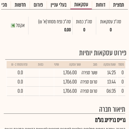
עסקאות
תמצית
דוחות
בעלי עניין
פורום
חדשות
מכיר
סה"כ עסקאות
סה"כ כמות
סה"כ נפח מסחר
(א' ₪)
אקסל
0.00
0
0
פירוט עסקאות יומיות
מספר
שעת עסקה
מצב
שער עסקה
שינוי
כמות
נפח מסחר ב- ₪
0
14:25
שער סגירה
1,706.00
0.0
0
13:44
טרום סגירה
1,706.00
0.0
0
06:35
טרום סגירה
1,706.00
0.0
תיאור חברה
גרייס ברידינג בע"מ