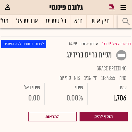
גלובס פיננסי
ראשי
תיק אישי
ת"א
וול סטריט
ארביטראז'
מט"
14:25
בהשהיה של 15 דק'
עדכון אחרון
לצפות בנתונים ללא השהיה
|
מניית גרייס ברידינג
GRACE BREEDING
מניה
1184365
תל-אביב
NIS
סוף יום
שער
שינוי
שינוי באג'
0.00
0.00%
1,706
הוסף לתיק
התראות