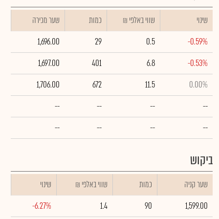
שינוי
₪ שווי באלפי
כמות
שער מכירה
1,696.00
29
0.5
-0.59%
1,697.00
401
6.8
-0.53%
1,706.00
672
11.5
0.00%
--
--
--
--
--
--
--
--
ביקוש
שער קניה
כמות
₪ שווי באלפי
שינוי
-6.27%
1.4
90
1,599.00