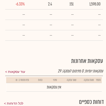
-6.33%
2.4
151
1,598.00
--
--
--
--
--
--
--
--
--
--
--
--
עסקאות אחרונות
עסקאות יומיות:
0
מינימום לעסקה:
29
עוד עסקאות
מספר
שעת עסקה
שער עסקה
שינוי
כמות
נפח מסחר ב- ₪
אין עסקאות
דוחות כספיים
לכל הדוחות