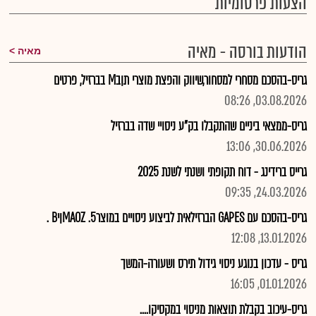
הצעות פרסומיות
הודעות בורסה - מאיה
מאיה
גריס-בהסכם מסחרי למסחור,שיווק והפצת מוצרי תןבM בברזיל, פרטים
03.08.2026, 08:26
גריס-ממצאי ביניים שהתקבלו בק"ע ניסויי שדה בברזיל
30.06.2026, 13:06
גרייס ברידינג - דוח תקופתי ושנתי לשנת 2025
24.03.2026, 09:35
גריס-בהסכם עם GAPES הברזילאית לביצוע ניסויים במוצרMAOZ .5ןיB .
13.01.2026, 12:08
גריס - עדכון בנוגע ניסוי גידול תירס ושעורה-המשך
01.01.2026, 16:05
גריס-עיכוב בקבלת תוצאות מניסוי במקסיקו....