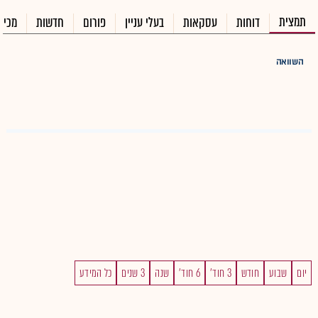
תמצית
דוחות
עסקאות
בעלי עניין
פורום
חדשות
מכיר
השוואה
יום
שבוע
חודש
3 חוד'
6 חוד'
שנה
3 שנים
כל המידע