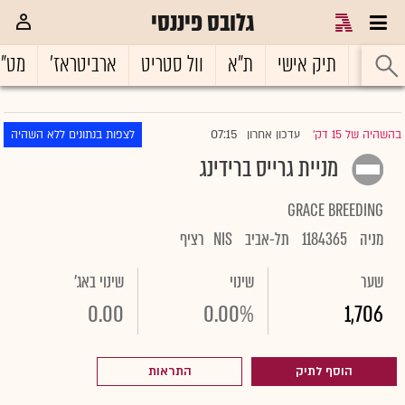
גלובס פיננסי
ראשי
תיק אישי
ת"א
וול סטריט
ארביטראז'
מט"
07:15
בהשהיה של 15 דק'
עדכון אחרון
לצפות בנתונים ללא השהיה
|
מניית גרייס ברידינג
GRACE BREEDING
מניה
1184365
תל-אביב
NIS
רציף
שער
שינוי
שינוי באג'
0.00
0.00%
1,706
הוסף לתיק
התראות