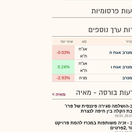
ות פרסומיות
רות ערך נוספים
ייר
סוג
שינוי יומי
אג"ח
מנרב אגח ה
-0.03%
ת"א
אג"ח
מנרב אגח ו
0.24%
ת"א
מנרב
מניה
-2.93%
עות בורסה - מאיה
מאיה
-הושלמה סגירה פיננסית של פרו'
ת הקלה בין חיפה לנצרת
28.07.2
 - זכיה משותפות במכרז להמת פרויקט
פרטים