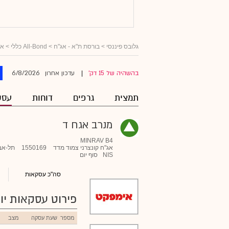
גלובס פיננסי
>
בורסת ת"א - אג"ח
>
All-Bond כללי
>
אג
6/8/2026
בהשהיה של 15 דק'
עדכון אחרון
|
תמצית
גרפים
דוחות
עסק
מנרב אגח ד
MINRAV B4
אג"ח קונצרני צמוד מדד
1550169
תל-אב
NIS
סוף יום
סה"כ עסקאות
פירוט עסקאות יומ
מספר
שעת עסקה
מצב