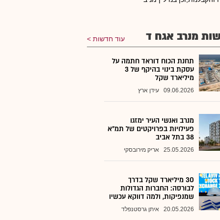
ות מנרב אגח ד
עוד חדשות
תחנת הכוח דוראד חתמה על
עסקת בינוי בהיקף של 3
מיליארד שקל
09.06.2026
עידן ארץ
מנרב ואנשי העיר ימזגו
פעילויות בפרויקטים של תמ"א
38 בתל אביב
25.05.2026
אריק מירובסקי
30 מיליארד שקל בדרך
לבורסה: החברות הגדולות
שמנפיקות, ולמה דווקא עכשיו
20.05.2026
איתן גרסטנפלד