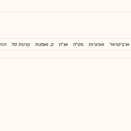
ארביטראז'
אופציות
מט"ח
אג"ח
ק. נאמנות
קרנות סל
חוזי