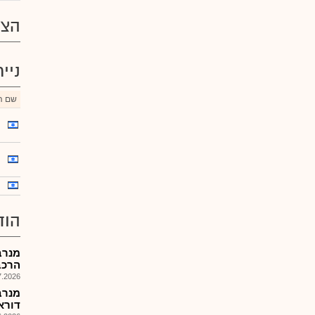
הצע
ניי
שם הנ
הוד
מנרב
הרכב
026, 09:03
מנרב
דוראד ,2