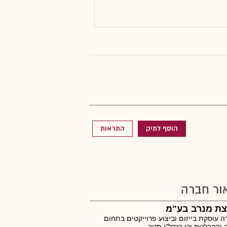
הוסף לתיק
התראות
ור חברה
צת מנרב בע"מ
 עוסקת בייזום וביצוע פרוייקטים בתחום
 והקבלנות,וכן בנדל"ן מניב