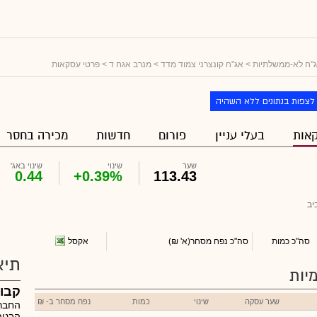
"ח לא-ממשלתיות
>
אג"ח קונצרני צמוד מדד
>
מנרב אגח ד
> פרטי עסקאות
לצפות בנתונים ללא השהיה
אות
בעלי עניין
פורום
חדשות
מכירה בחסר
שער
שינוי
שינוי באג'
0.44
+0.39%
113.43
יב
אקסל
סה"כ כמות
סה"כ נפח מסחר
(א' ₪)
תיא
יות
קבו
שער עסקה
שינוי
כמות
נפח מסחר ב- ₪
החברה
הבניה