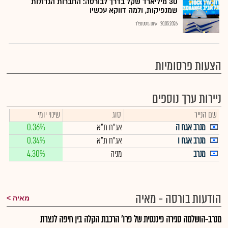
30 מיליארד שקל בדרך לבורסה: החברות הגדולות
שמנפיקות, ולמה דווקא עכשיו
20.05.2026
איתן גרסטנפלד
הצעות פרסומיות
ניירות ערך נוספים
שם הנייר
סוג
שינוי יומי
מנרב אגח ה
אג"ח ת"א
0.36%
מנרב אגח ו
אג"ח ת"א
0.34%
מנרב
מניה
4.30%
הודעות בורסה - מאיה
מאיה
מנרב-הושלמה סגירה פיננסית של פרו' הרכבת הקלה בין חיפה לנצרת