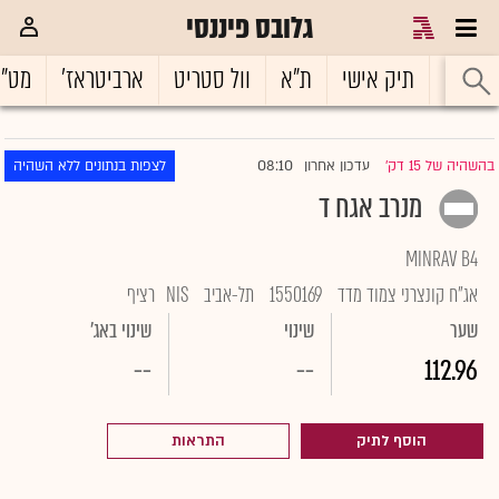
גלובס פיננסי
ראשי
תיק אישי
ת"א
וול סטריט
ארביטראז'
מט"
08:10
בהשהיה של 15 דק'
עדכון אחרון
לצפות בנתונים ללא השהיה
|
מנרב אגח ד
MINRAV B4
אג"ח קונצרני צמוד מדד
1550169
תל-אביב
NIS
רציף
שער
שינוי
שינוי באג'
--
--
112.96
הוסף לתיק
התראות