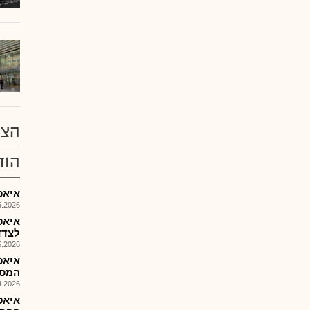
הצע
הוד
איאס-דו
026, 16:55
לצדדים
026, 12:04
איאס
המסגרת ל
026, 13:28
איאס