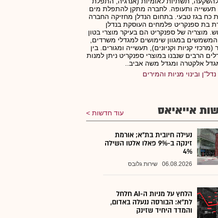
להשקעה, תשתיות לאומיות (אנרגיה, התפלת
תעשייה ותעופה. לחברה מתקן להתפלת מים
 כח בגז טבעי. בתחום הנדלן מחזיקה החברה
 בת ספנקריט פלמחים העוסקת בנדלן
. מוצריה של ספנקריט הם בעיקר מוצרי בטון
המשמשים במגוון שימושים למגדלי משרדים,
(מרכזי קניות וקניונים), תעשייה ומגורים. בין
ים הרבים שנבנו במוצרי ספנקריט ניתן למנות
דל אלקטרה ומגדל משה אביב..
נדל"ן ובינוי מניות והמירים
ות אייאיאס
עוד חדשות
נעילה חיובית בת"א; אורמת
זינקה ב-9% פאלו אלטו השילה
4%
06.08.2026
שירות גלובס
הלחץ על מניות ה-AI חלחל
לת"א: הבורסה ננעלה באדום,
והמדד היחיד שזינק