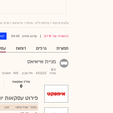
גלובס פיננסי
>
בורסת ת"א - מניות
>
אייאיאס
> פרטי ע
06:40
בהשהיה של 15 דק'
עדכון אחרון
לצפ
|
תמצית
גרפים
דוחות
עסק
מניית אייאיאס
IES
מניה
431015
תל-אביב
NIS
תאורטי
סה"כ עסקאות
0
פירוט עסקאות יומ
מספר
שעת עסקה
מצב