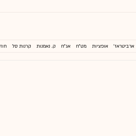
ארביטראז'
אופציות
מט"ח
אג"ח
ק. נאמנות
קרנות סל
חוזי