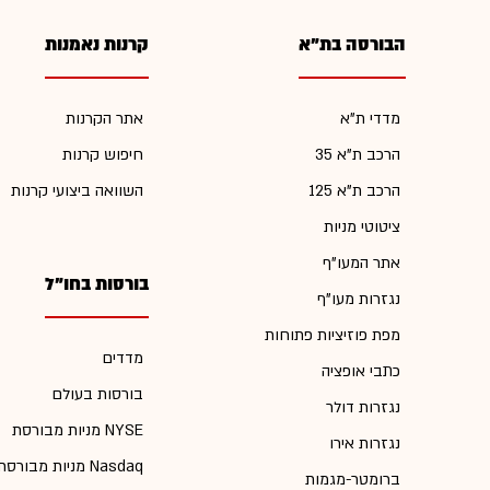
הבורסה בת"א
קרנות נאמנות
מדדי ת"א
אתר הקרנות
הרכב ת"א 35
חיפוש קרנות
הרכב ת"א 125
השוואה ביצועי קרנות
ציטוטי מניות
אתר המעו"ף
בורסות בחו"ל
נגזרות מעו"ף
מפת פוזיציות פתוחות
מדדים
כתבי אופציה
בורסות בעולם
נגזרות דולר
מניות מבורסת NYSE
נגזרות אירו
מניות מבורסת Nasdaq
ברומטר-מגמות