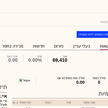
סקאות
ות בנתונים ללא השהיה
אות
בעלי עניין
פורום
חדשות
מכירה בחסר
שער
שינוי
שינוי באג'
0.00
0.00%
69,410
סה"כ כמות
סה"כ נפח מסחר
(א' ₪)
אקסל
0.00
0
תיא
יות
איי.
איי.א
שער עסקה
שינוי
כמות
נפח מסחר ב- ₪
פעילו