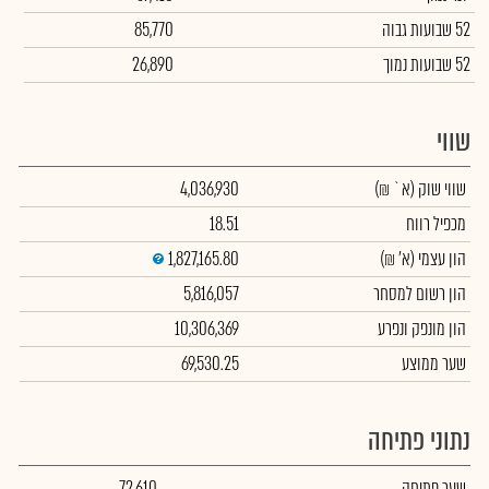
52 שבועות גבוה
85,770
52 שבועות נמוך
26,890
שווי
שווי שוק
(א` ₪)
4,036,930
מכפיל רווח
18.51
הון עצמי
(א' ₪)
1,827,165.80
הון רשום למסחר
5,816,057
הון מונפק ונפרע
10,306,369
שער ממוצע
69,530.25
נתוני פתיחה
שער פתיחה
72,610