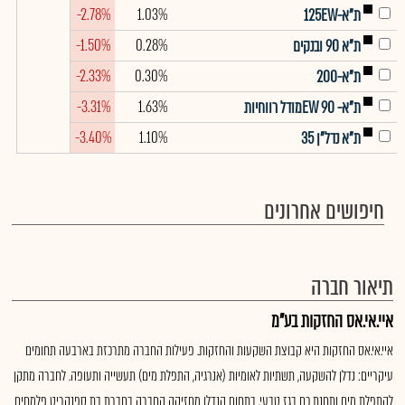
-2.78%
1.03%
ת"א-125EW
-1.50%
0.28%
ת"א 90 ובנקים
-2.33%
0.30%
ת"א-200
-3.31%
1.63%
ת"א- EW 90מודל רווחיות
-3.40%
1.10%
ת"א נדל"ן 35
חיפושים אחרונים
תיאור חברה
איי.אי.אס החזקות בע"מ
איי.אי.אס החזקות היא קבוצת השקעות והחזקות. פעילות החברה מתרכזת בארבעה תחומים
עיקריים: נדלן להשקעה, תשתיות לאומיות (אנרגיה, התפלת מים) תעשייה ותעופה. לחברה מתקן
להתפלת מים ותחנת כח בגז טבעי. בתחום הנדלן מחזיקה החברה בחברת בת ספנקריט פלמחים