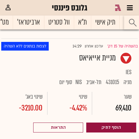
גלובס פיננסי
ראשי
תיק אישי
ת"א
וול סטריט
ארביטראז'
מט"
14:29
בהשהיה של 15 דק'
עדכון אחרון
לצפות בנתונים ללא השהיה
|
מניית אייאיאס
IES
מניה
431015
תל-אביב
NIS
סוף יום
שער
שינוי
שינוי באג'
-3210.00
-4.42%
69,410
הוסף לתיק
התראות