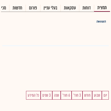
תמצית
דוחות
עסקאות
בעלי עניין
פורום
חדשות
מכיר
השוואה
יום
שבוע
חודש
3 חוד'
6 חוד'
שנה
3 שנים
כל המידע