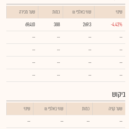
שינוי
₪ שווי באלפי
כמות
שער מכירה
69,410
388
269.3
-4.42%
--
--
--
--
--
--
--
--
--
--
--
--
--
--
--
--
ביקוש
שער קניה
כמות
₪ שווי באלפי
שינוי
--
--
--
--