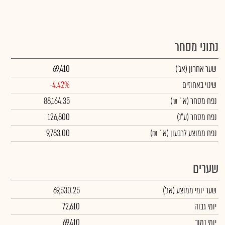
נתוני מסחר
שער אחרון
(אג')
69,410
שינוי באחוזים
-4.42%
נפח מסחר
(א` ₪)
88,164.35
נפח מסחר
(ע"נ)
126,800
נפח ממוצע לרבעון (א` ₪)
9,783.00
שערים
שער יומי ממוצע
(אג')
69,530.25
יומי גבוה
72,610
יומי נמוך
69,410