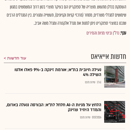
העוסקת בנדלן מתעוש. מוצריה של ספנקריט הם בעיקר מוצרי בטון דרוך המשמשים במגוון
שימושים למגדלי משרדים, מסחר (מרכזי קניות וקניונים), תעשייה ומגורים. בין המגדלים הרבים
שנבנו במוצרי ספנקריט ניתן למנות את מגדל אלקטרה ומגדל משה אביב..
ענף:
נדל"ן ובינוי מניות והמירים
חדשות אייאיאס
עוד חדשות
נעילה חיובית בת"א; אורמת זינקה ב-9% פאלו אלטו
השילה 4%
17:41
שירות גלובס
הלחץ על מניות ה-AI חלחל לת"א: הבורסה ננעלה באדום,
והמדד היחיד שזינק
07.07.2026
שירות גלובס