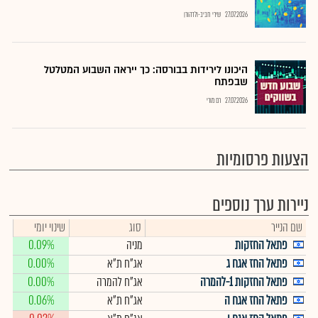
27.07.2026
שירי חביב-ולדהורן
היכונו לירידות בבורסה: כך ייראה השבוע המטלטל
שבפתח
27.07.2026
רם מורי
הצעות פרסומיות
ניירות ערך נוספים
שם הנייר
סוג
שינוי יומי
פתאל החזקות
מניה
0.09%
פתאל החז אגח ג
אג"ח ת"א
0.00%
פתאל החזקות 1-להמרה
אג"ח להמרה
0.00%
פתאל החז אגח ה
אג"ח ת"א
0.06%