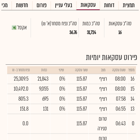
עסקאות
תמצית
דוחות
בעלי עניין
פורום
חדשות
מכיר
סה"כ עסקאות
סה"כ כמות
סה"כ נפח מסחר
(א' ₪)
אקסל
36.76
31,724
16
פירוט עסקאות יומיות
מספר
שעת עסקה
מצב
שער עסקה
שינוי
כמות
נפח מסחר ב- ₪
16
08:00
רציף
115.87
0%
21,843
25,309.5
15
08:00
רציף
115.87
0%
9,055
10,492.0
14
07:58
רציף
115.87
0%
695
805.3
13
06:55
רציף
115.87
0%
131
151.8
טרום
0.0
115.87
06:43
0
סגירה
טרום