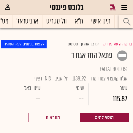
גלובס פיננסי
ראשי
תיק אישי
ת"א
וול סטריט
ארביטראז'
מט"
08:00
בהשהיה של 15 דק'
עדכון אחרון
לצפות בנתונים ללא השהיה
|
פתאל החז אגח ד
FATTAL HOLD B4
אג"ח קונצרני צמוד מדד
1188192
תל-אביב
NIS
רציף
שער
שינוי
שינוי באג'
--
--
115.87
הוסף לתיק
התראות