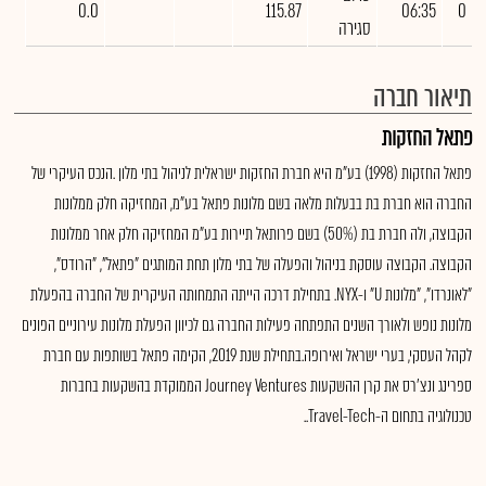
0.0
115.87
06:35
0
סגירה
תיאור חברה
פתאל החזקות
פתאל החזקות (1998) בע"מ היא חברת החזקות ישראלית לניהול בתי מלון .הנכס העיקרי של
החברה הוא חברת בת בבעלות מלאה בשם מלונות פתאל בע"מ, המחזיקה חלק ממלונות
הקבוצה, ולה חברת בת (50%) בשם פרותאל תיירות בע"מ המחזיקה חלק אחר ממלונות
הקבוצה. הקבוצה עוסקת בניהול והפעלה של בתי מלון תחת המותגים "פתאל", "הרודס",
"לאונרדו", "מלונות U" ו-NYX. בתחילת דרכה הייתה התמחותה העיקרית של החברה בהפעלת
מלונות נופש ולאורך השנים התפתחה פעילות החברה גם לכיוון הפעלת מלונות עירוניים הפונים
לקהל העסקי, בערי ישראל ואירופה.בתחילת שנת 2019, הקימה פתאל בשותפות עם חברת
ספרינג ונצ'רס את קרן ההשקעות Journey Ventures הממוקדת בהשקעות בחברות
טכנולוגיה בתחום ה-Travel-Tech..