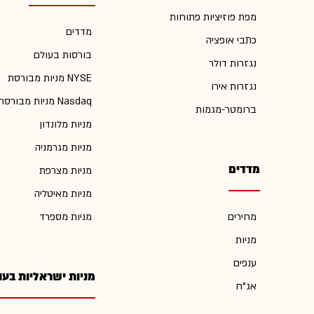
מפת פוזיציות פתוחות
מדדים
כתבי אופציה
בורסות בעולם
נגזרות דולר
מניות מבורסת NYSE
נגזרות אירו
מניות מבורסת Nasdaq
ברומטר-מגמות
מניות מלונדון
מניות מגרמניה
מדדים
מניות מצרפת
מניות מאיטליה
מחירים
מניות מספרד
מניות
ענפים
מניות ישראליות בעו
אג"ח