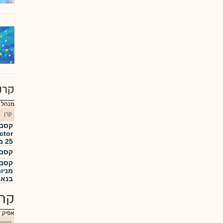
קרנ
מנהל :
קרן
ctor
25 מנוטרלת מט"ח
קסם.לש
קסם 
מניו
בנאמ
קרנ
אפיק: