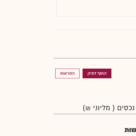
הוסף לתיק
התראות
נכסים ( מליוני ₪)
ות