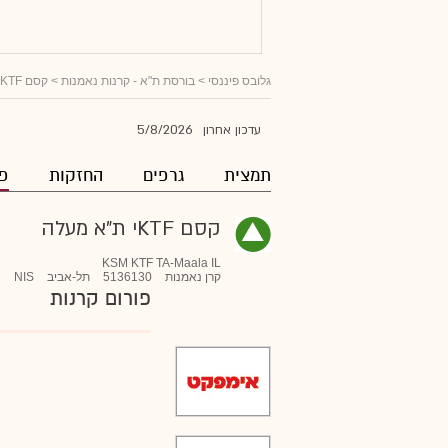
גלובס פיננסי
>
בורסת ת"א - קרנות נאמנות
>
קסם KTFי ת"א מעלה
5/8/2026
עדכון אחרון
תמצית
גרפים
החזקות
פו
קסם KTFי ת"א מעלה
KSM KTF TA-Maala IL
קרן נאמנות
5136130
תל-אביב
NIS
פורום קרנות