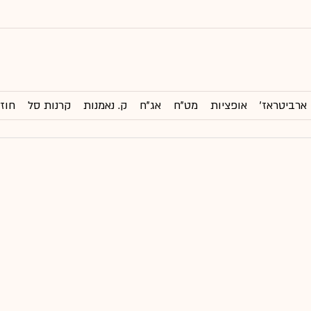
ארביטראז'
אופציות
מט"ח
אג"ח
ק. נאמנות
קרנות סל
חוזי