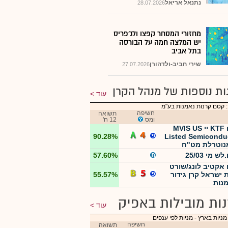
נתנאל אריאל
28.07.2026
מחזורי המסחר קפצו ולג'פריס
יש המלצה חמה על הבורסה
בתל אביב
שירי חביב-ולדהורן
27.07.2026
ות נוספות של מנהל הקרן
עוד
 קסם קרנות נאמנות בע"מ
חשיפה
תשואה
ומס
12 ח'
קסם KTF יי MVIS US
90.28%
Listed Semicondu
 מי 25/03
57.60%
אקטיב לונג/שורט
ת ישראל קרן גידור
55.57%
נות
ות מובילות באפיק
עוד
מניות בארץ
-
מניות לפי ענפים
חשיפה
תשואה