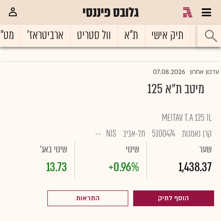
גלובס פיננסי
ראשי
תיק אישי
ת"א
וול סטריט
ארביטראז'
מט"
07.08.2026
עדכון אחרון
מיטב ת״א 125
MEITAV T.A 125 IL
קרן נאמנות
5100474
תל-אביב
NIS
--
שער
שינוי
שינוי באג'
13.73
+0.96%
1,438.37
הוסף לתיק
התראות