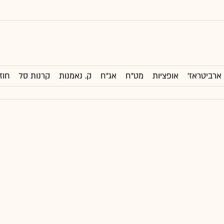
ארביטראז'
אופציות
מט"ח
אג"ח
ק. נאמנות
קרנות סל
חוז