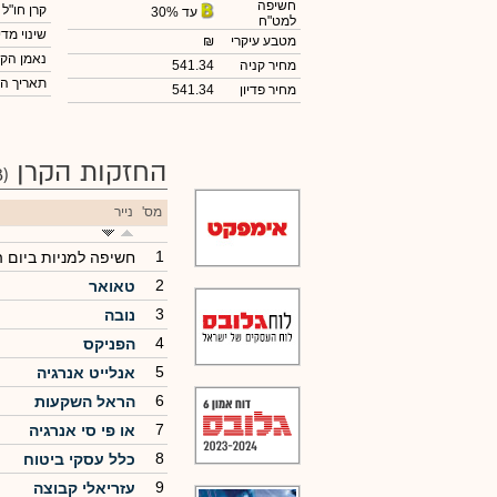
חשיפה
קרן חו"ל
עד 30%
למט"ח
שינוי מדי
מטבע עיקרי
₪
נאמן הקר
מחיר קניה
541.34
תאריך ה
מחיר פדיון
541.34
החזקות הקרן
(68)
מס'
נייר
1
חשיפה למניות ביום 
2
טאואר
3
נובה
4
הפניקס
5
אנלייט אנרגיה
6
הראל השקעות
7
או פי סי אנרגיה
8
כלל עסקי ביטוח
9
עזריאלי קבוצה