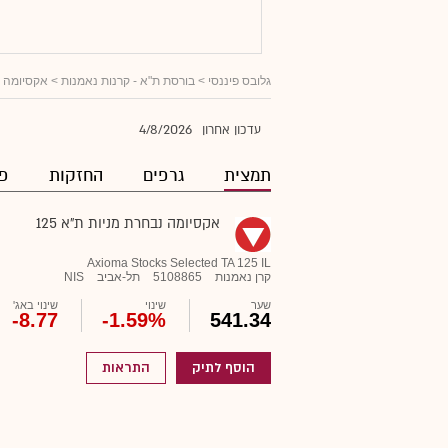
גלובס פיננסי
>
בורסת ת"א - קרנות נאמנות
> אקסיומה נב
4/8/2026
עדכון אחרון
תמצית
גרפים
החזקות
פו
אקסיומה נבחרת מניות ת"א 125
Axioma Stocks Selected TA 125 IL
קרן נאמנות
5108865
תל-אביב
NIS
שער
שינוי
שינוי באג'
-8.77
-1.59%
541.34
הוסף לתיק
התראות