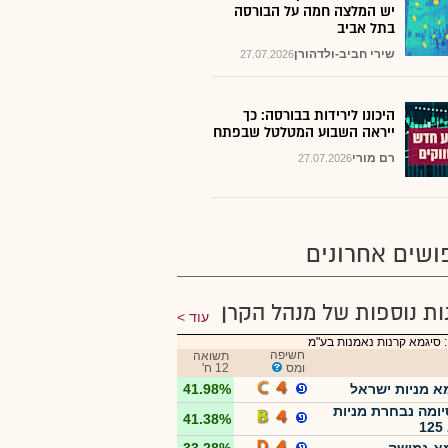
יש המלצה חמה על הבורסה
בתל אביב
שירי חביב-ולדהורן
27.07.2026
היכונו לירידות בבורסה: כך
ייראה השבוע המטלטל שבפתח
רם מורי
27.07.2026
ושים אחרונים
ות נוספות של מנהל הקרן
עוד
 סיגמא קרנות נאמנות בע"מ
חשיפה
תשואה
ומס
12 ח'
א מניות ישראל
41.98%
ומה נבחרת מניות
41.38%
1