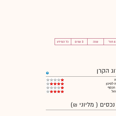
6 חוד'
שנה
3 שנים
כל המידע
וג הקרן
לסיכון
 הכסף
הול
נכסים ( מליוני ₪)