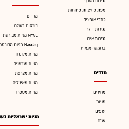
נגזרות מעו"ף
מפת פוזיציות פתוחות
מדדים
כתבי אופציה
בורסות בעולם
נגזרות דולר
מניות מבורסת NYSE
נגזרות אירו
מניות מבורסת Nasdaq
ברומטר-מגמות
מניות מלונדון
מניות מגרמניה
מדדים
מניות מצרפת
מניות מאיטליה
מחירים
מניות מספרד
מניות
ענפים
מניות ישראליות בעו
אג"ח