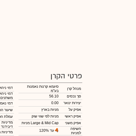
פרטי הקרן
סיגמא קרנות נאמנות
דמי ניהול
מנהל קרן
בע"מ
דמי ניהול
סך נכסים
56.10
משתנים
יצירות ינואר
0.00
דמי נאמנ
אפיק על
מניות בארץ
שיעור הו
אפיק ראשי
מניות לפי שווי שוק
עמלת הפ
מדיניות
אפיק משני
מניות Large & Mid Cap
דיבידנד
חשיפה
עד 120%
מדיניות 
למניות