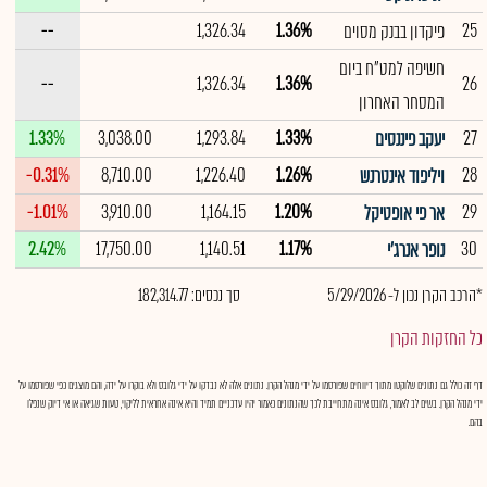
--
1,326.34
1.36%
25
פיקדון בבנק מסוים
חשיפה למט"ח ביום
--
1,326.34
1.36%
26
המסחר האחרון
1.33%
3,038.00
1,293.84
1.33%
27
יעקב פיננסים
-0.31%
8,710.00
1,226.40
1.26%
28
ויליפוד אינטרנש
-1.01%
3,910.00
1,164.15
1.20%
29
אר פי אופטיקל
2.42%
17,750.00
1,140.51
1.17%
30
נופר אנרג'י
*הרכב הקרן נכון ל- 5/29/2026
סך נכסים: 182,314.77
כל החזקות הקרן
דף זה כולל גם נתונים שלוקטו מתוך דיווחים שפורסמו על ידי מנהל הקרן. נתונים אלה לא נבדקו על ידי גלובס ולא בוקרו על ידה, והם מוצגים כפי שפורסמו על
ידי מנהל הקרן. בשים לב לאמור, גלובס אינה מתחייבת לכך שהנתונים כאמור יהיו עדכניים תמיד והיא אינה אחראית לליקוי, טעות שגיאה או אי דיוק שנפלו
בהם.