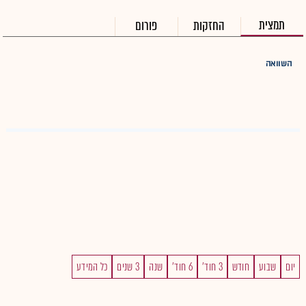
תמצית
החזקות
פורום
השוואה
יום
שבוע
חודש
3 חוד'
6 חוד'
שנה
3 שנים
כל המידע