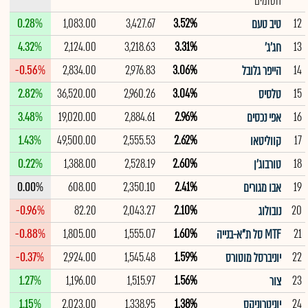
חסומים
0.28%
1,083.00
3,427.67
3.52%
12
טיב טעם
4.32%
2,124.00
3,218.63
3.31%
13
חג'ג'
-0.56%
2,834.00
2,976.83
3.06%
14
הייפר גלובל
2.82%
36,520.00
2,960.26
3.04%
15
טלסיס
3.48%
19,020.00
2,884.61
2.96%
16
אפי נכסים
1.43%
49,500.00
2,555.53
2.62%
17
קווליטאו
0.22%
1,388.00
2,528.19
2.60%
18
טורבוג'ן
0.00%
608.00
2,350.10
2.41%
19
אבו מגורים
-0.96%
82.20
2,043.27
2.10%
20
נובולוג
-0.88%
1,805.00
1,555.07
1.60%
21
MTF סל ת"א-בנייה
-0.37%
2,924.00
1,545.48
1.59%
22
יוניברסל מוטורס
1.27%
1,196.00
1,515.97
1.56%
23
צור
1.15%
2,023.00
1,338.95
1.38%
24
יוניטרוניקס