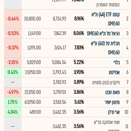
המסחר האחרון
קסם 4A) ETF) ת"א
-0.46%
10,800.00
8,724.93
8.96%
2
SME60
-0.52%
1,149.00
7,847.39
8.06%
3
הראל סל ת"א SME60
תכלית סל (40) ת"א
-0.37%
1,091.00
7,624.17
7.83%
4
SME60
-2.15%
5,829.00
5,084.54
5.22%
5
בלדי
0.43%
13,950.00
3,792.43
3.90%
6
אנליסט
--
3,782.93
3.89%
7
פיקדון בבנק מסוים
-4.97%
12,050.00
3,759.01
3.86%
8
תאת טכנו
1.75%
63,950.00
3,518.54
3.61%
9
מימון ישיר
4.04%
489.00
3,462.35
3.56%
10
ארי נדלן
שווי אחזקה בני"ע
--
3,462.35
3.56%
11