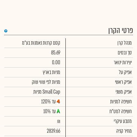
פרטי הקרן
די
מנהל קרן
קסם קרנות נאמנות בע"מ
שימ
תש
הק
סך נכסים
85.69
הכ
תש
יצירות ינואר
0.00
דמי
לסי
אפיק על
מניות בארץ
ניה
אפיק ראשי
מניות לפי שווי שוק
אפיק משני
מניות Small Cap
חשיפה למניות
עד 120%
חשיפה למט"ח
עד 10%
מטבע עיקרי
₪
מחיר קניה
2839.66