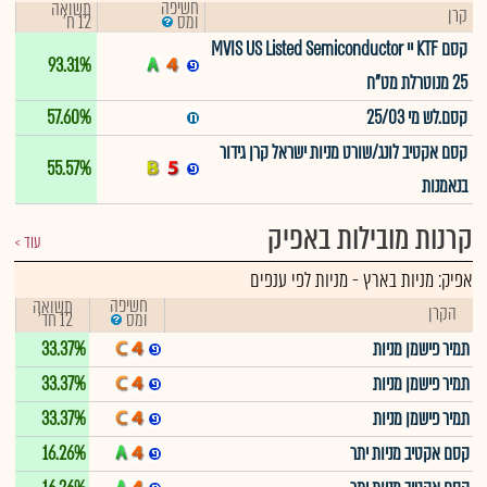
חשיפה
תשואה
קרן
12 ח'
ומס
קסם KTF יי MVIS US Listed Semiconductor
93.31%
25 מנוטרלת מט"ח
קסם.לש מי 25/03
57.60%
קסם אקטיב לונג/שורט מניות ישראל קרן גידור
55.57%
בנאמנות
קרנות מובילות באפיק
עוד
אפיק:
מניות בארץ
-
מניות לפי ענפים
חשיפה
תשואה
הקרן
12 חד'
ומס
תמיר פישמן מניות
33.37%
תמיר פישמן מניות
33.37%
תמיר פישמן מניות
33.37%
קסם אקטיב מניות יתר
16.26%