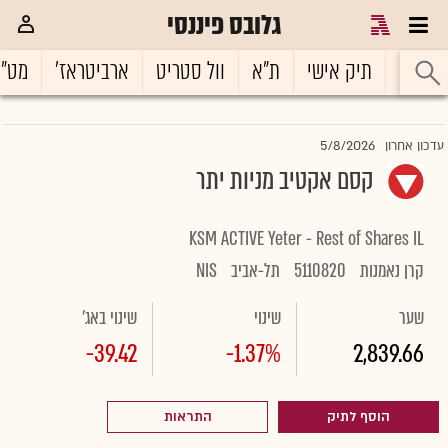
גלובס פיננסי
ראשי
תיק אישי
ת"א
וול סטריט
ארביטראז'
מט"
5/8/2026
עדכון אחרון
קסם אקטיב מניות יתר
KSM ACTIVE Yeter - Rest of Shares IL
קרן נאמנות
5110820
תל-אביב
NIS
שער
שינוי
שינוי באג'
-39.42
-1.37%
2,839.66
הוסף לתיק
התראות