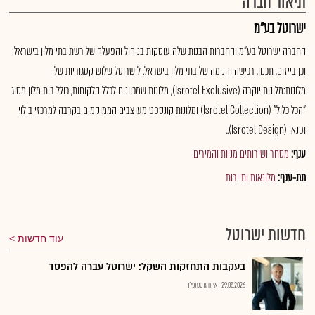
תיאור חברה
ישרוטל בע"מ
החברה ישרוטל בע"מ והחברות הבנות שלה עוסקות בניהול והפעלה של רשת בתי מלון בישראל;
וכן בייזום, תכנון, רכישה והקמה של בתי מלון בישראל. לישרוטל שלוש קטגוריות של
מלונות:מלונות יוקרה (Isrotel Exclusive), מלונות שמכוונים לכלל הלקוחות, כולל בית מלון מסוג
"הכל כלול" (Isrotel Collection) ומלונות קונספט מעוצבים הממוקמים בקרבה למרכזי בילוי
ופנאי (Isrotel Design)..
ענף:
מסחר ושירותים מניות והמירים
תת-ענף:
מלונאות ותיירות
חדשות ישרוטל
עוד חדשות
בעקבות התחזקות השקל: ישרוטל עברה להפסד
29.05.2026
איתן גרסטנפלד