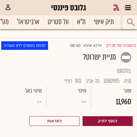
גלובס פיננסי
ראשי
תיק אישי
ת"א
וול סטריט
ארביטראז'
מט"
08:40
בהשהיה של 15 דק'
עדכון אחרון
לצפות בנתונים ללא השהיה
|
מניית ישרוטל
ISROTEL
מניה
1080985
תל-אביב
NIS
רציף
שער
שינוי
שינוי באג'
--
--
11,960
הוסף לתיק
התראות