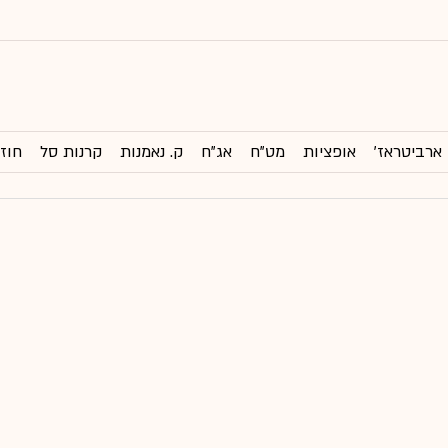
ארביטראז'
אופציות
מט"ח
אג"ח
ק. נאמנות
קרנות סל
חוזי