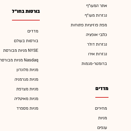
אתר המעו"ף
בורסות בחו"ל
נגזרות מעו"ף
מפת פוזיציות פתוחות
מדדים
כתבי אופציה
בורסות בעולם
נגזרות דולר
מניות מבורסת NYSE
נגזרות אירו
מניות מבורסת Nasdaq
ברומטר-מגמות
מניות מלונדון
מניות מגרמניה
מדדים
מניות מצרפת
מניות מאיטליה
מחירים
מניות מספרד
מניות
ענפים