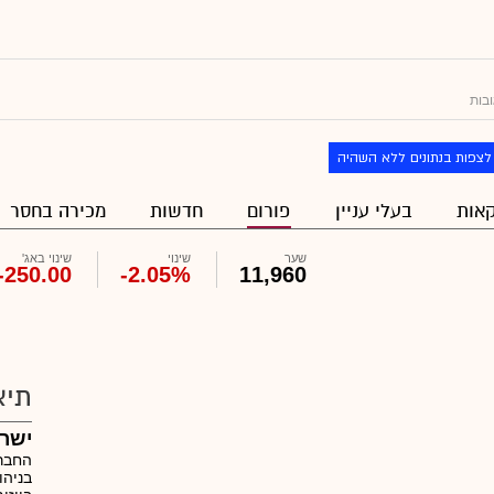
ובות
לצפות בנתונים ללא השהיה
אות
בעלי עניין
פורום
חדשות
מכירה בחסר
שער
שינוי
שינוי באג'
-250.00
-2.05%
11,960
תיא
ישר
החברה
בניהו