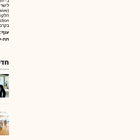
בייזו
לישרו
בקרבה למ
ענף:
תת-ע
חדש