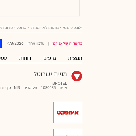
גלובס פיננסי
>
בורסת ת"א - מניות
>
ישרוטל
> פורום תג
4/8/2026
בהשהיה של 15 דק'
עדכון אחרון
|
תמצית
גרפים
דוחות
עסק
מניית ישרוטל
ISROTEL
מניה
1080985
תל-אביב
NIS
סוף יום