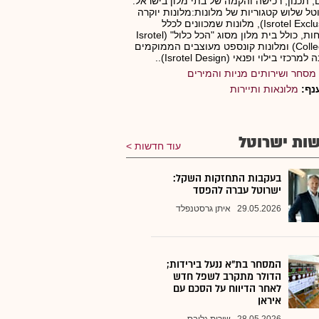
ם, תכנון, רכישה והקמה של בתי מלון בישראל.
טל שלוש קטגוריות של מלונות:מלונות יוקרה
(Isrotel Exclusive), מלונות שמכוונים לכלל
הלקוחות, כולל בית מלון מסוג "הכל כלול" (Isrotel
Collection) ומלונות קונספט מעוצבים הממוקמים
רכזי בילוי ופנאי (Isrotel Design)..
מסחר ושירותים מניות והמירים
נף:
מלונאות ותיירות
ות ישרוטל
עוד חדשות
בעקבות התחזקות השקל:
ישרוטל עברה להפסד
29.05.2026
איתן גרסטנפלד
המסחר בת"א ננעל בירידות;
הדולר מתקרב לשפל חדש
לאחר הדיווח על הסכם עם
איראן