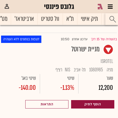
גלובס פיננסי
ראשי
תיק אישי
ת"א
וול סטריט
ארביטראז'
מט"
10:50
בהשהיה של 15 דק'
עדכון אחרון
לצפות בנתונים ללא השהיה
|
מניית ישרוטל
ISROTEL
מניה
1080985
תל-אביב
NIS
רציף
שער
שינוי
שינוי באג'
-140.00
-1.13%
12,200
הוסף לתיק
התראות