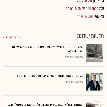
ופנאי (Isrotel Design)..
ענף:
מסחר ושירותים מניות והמירים
תת-ענף:
מלונאות ותיירות
חדשות ישרוטל
עוד חדשות
נעילה חיובית בת"א; אורמת זינקה ב-9% פאלו אלטו
השילה 4%
06.08.2026
שירות גלובס
בעקבות התחזקות השקל: ישרוטל עברה להפסד
29.05.2026
איתן גרסטנפלד
המסחר בת"א ננעל בירידות; הדולר מתקרב לשפל חדש