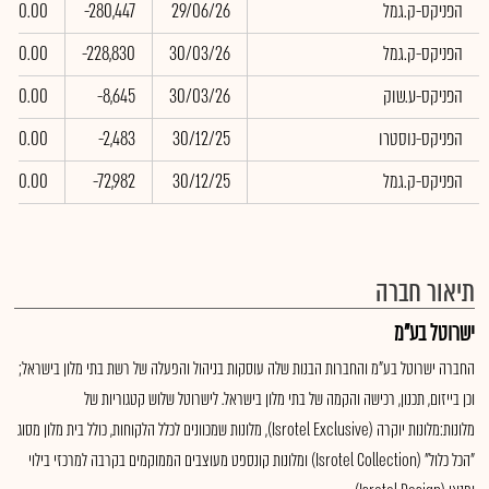
הפניקס-ק.גמל
29/06/26
-280,447
0.00
הפניקס-ק.גמל
30/03/26
-228,830
0.00
הפניקס-ע.שוק
30/03/26
-8,645
0.00
הפניקס-נוסטרו
30/12/25
-2,483
0.00
הפניקס-ק.גמל
30/12/25
-72,982
0.00
תיאור חברה
ישרוטל בע"מ
החברה ישרוטל בע"מ והחברות הבנות שלה עוסקות בניהול והפעלה של רשת בתי מלון בישראל;
וכן בייזום, תכנון, רכישה והקמה של בתי מלון בישראל. לישרוטל שלוש קטגוריות של
מלונות:מלונות יוקרה (Isrotel Exclusive), מלונות שמכוונים לכלל הלקוחות, כולל בית מלון מסוג
"הכל כלול" (Isrotel Collection) ומלונות קונספט מעוצבים הממוקמים בקרבה למרכזי בילוי