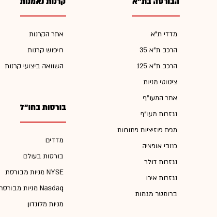
הבורסה בת"א
קרנות נאמנות
מדדי ת"א
אתר הקרנות
הרכב ת"א 35
חיפוש קרנות
הרכב ת"א 125
השוואה ביצועי קרנות
ציטוטי מניות
אתר המעו"ף
בורסות בחו"ל
נגזרות מעו"ף
מפת פוזיציות פתוחות
מדדים
כתבי אופציה
בורסות בעולם
נגזרות דולר
מניות מבורסת NYSE
נגזרות אירו
מניות מבורסת Nasdaq
ברומטר-מגמות
מניות מלונדון