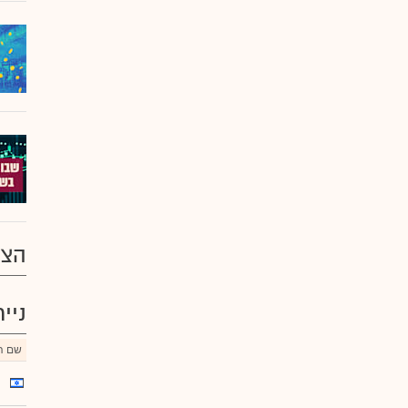
הצע
ניי
שם הנ