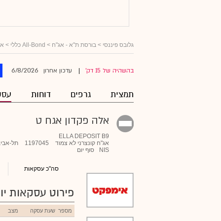
גלובס פיננסי
>
בורסת ת"א - אג"ח
>
All-Bond כללי
>
אג
6/8/2026
בהשהיה של 15 דק'
עדכון אחרון
|
תמצית
גרפים
דוחות
עסק
אלה פקדון אגח ט
ELLA DEPOSIT B9
אג"ח קונצרני לא צמוד
1197045
תל-אביב
NIS
סוף יום
סה"כ עסקאות
פירוט עסקאות יומ
מספר
שעת עסקה
מצב