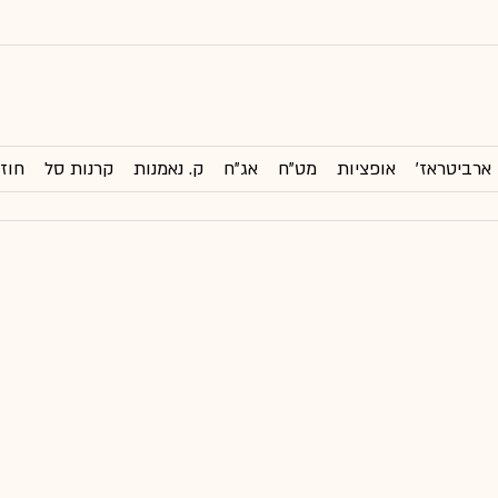
ארביטראז'
אופציות
מט"ח
אג"ח
ק. נאמנות
קרנות סל
חוזי