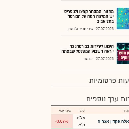
מחזורי המסחר קפצו ולג'פריס
יש המלצה חמה על הבורסה
בתל אביב
27.07.2026
שירי חביב-ולדהורן
היכונו לירידות בבורסה: כך
ייראה השבוע המטלטל שבפתח
27.07.2026
רם מורי
ות פרסומיות
רות ערך נוספים
ייר
סוג
שינוי יומי
אג"ח
אלה פקדון אגח ה
-0.07%
ת"א