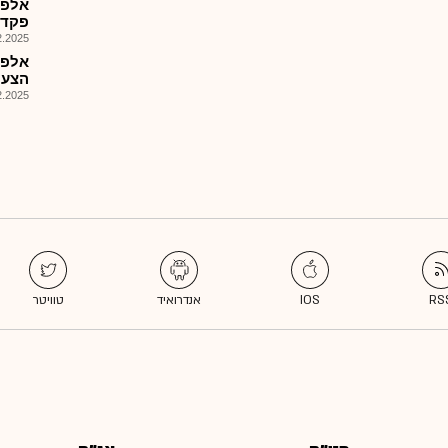
פקדו
025, 15:06
אלפק
הצעת מ
025, 08:01