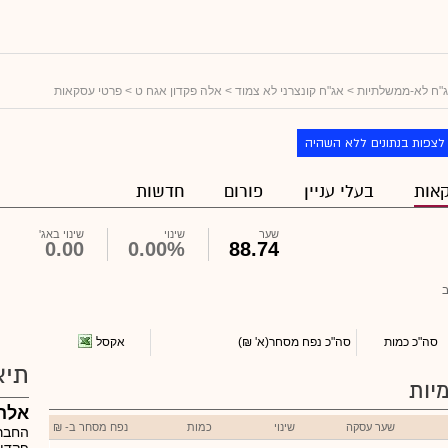
"ח לא-ממשלתיות
>
אג"ח קונצרני לא צמוד
>
אלה פקדון אגח ט
> פרטי עסקאות
לצפות בנתונים ללא השהיה
אות
בעלי עניין
פורום
חדשות
שער
שינוי
שינוי באג'
0.00
0.00%
88.74
אקסל
סה"כ כמות
סה"כ נפח מסחר
(א' ₪)
תיא
יות
אלה 
שער עסקה
שינוי
כמות
נפח מסחר ב- ₪
החברה