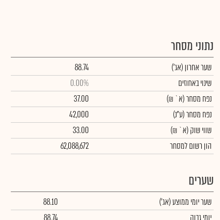
נתוני מסחר
שער אחרון
(אג')
88.74
שינוי באחוזים
0.00%
נפח מסחר
(א` ₪)
37.00
נפח מסחר
(ע"נ)
42,000
שווי שוק
(א` ₪)
33.00
הון רשום למסחר
62,088,672
שערים
שער יומי ממוצע
(אג')
88.10
יומי גבוה
88.74