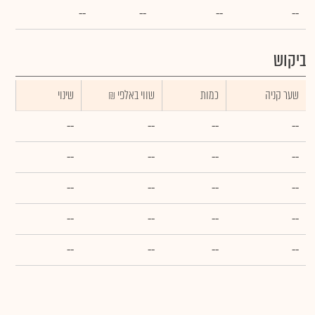
--
--
--
--
ביקוש
שער קניה
כמות
₪ שווי באלפי
שינוי
--
--
--
--
--
--
--
--
--
--
--
--
--
--
--
--
--
--
--
--