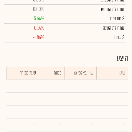
מתחילת החודש
0.00%
3 חודשים
5.64%
מתחילת השנה
-0.14%
3 שנים
-1.86%
היצע
שינוי
₪ שווי באלפי
כמות
שער מכירה
--
--
--
--
--
--
--
--
--
--
--
--
--
--
--
--