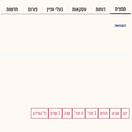
תמצית
דוחות
עסקאות
בעלי עניין
פורום
חדשות
השוואה
יום
שבוע
חודש
3 חוד'
6 חוד'
שנה
3 שנים
כל המידע