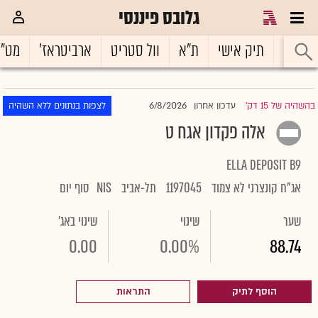
גלובס פיננסי
ראשי
תיק אישי
ת"א
וול סטריט
ארביטראז'
מט"
6/8/2026
בהשהיה של 15 דק'
עדכון אחרון
לצפות בנתונים ללא השהיה
|
אלה פקדון אגח ט
ELLA DEPOSIT B9
אג"ח קונצרני לא צמוד
1197045
תל-אביב
NIS
סוף יום
שער
שינוי
שינוי באג'
0.00
0.00%
88.74
הוסף לתיק
התראות