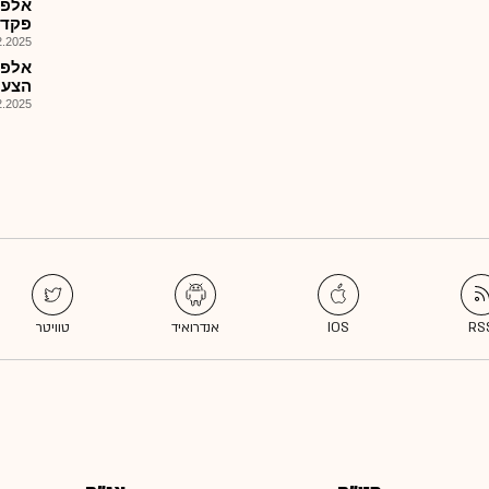
פקדו
025, 15:06
אלפק
הצעת מ
025, 08:01