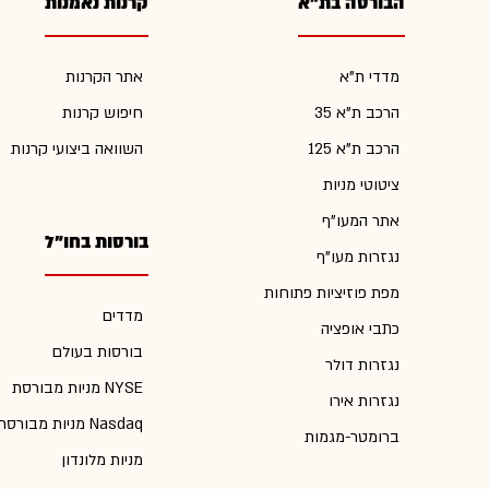
הבורסה בת"א
קרנות נאמנות
מדדי ת"א
אתר הקרנות
הרכב ת"א 35
חיפוש קרנות
הרכב ת"א 125
השוואה ביצועי קרנות
ציטוטי מניות
אתר המעו"ף
בורסות בחו"ל
נגזרות מעו"ף
מפת פוזיציות פתוחות
מדדים
כתבי אופציה
בורסות בעולם
נגזרות דולר
מניות מבורסת NYSE
נגזרות אירו
מניות מבורסת Nasdaq
ברומטר-מגמות
מניות מלונדון