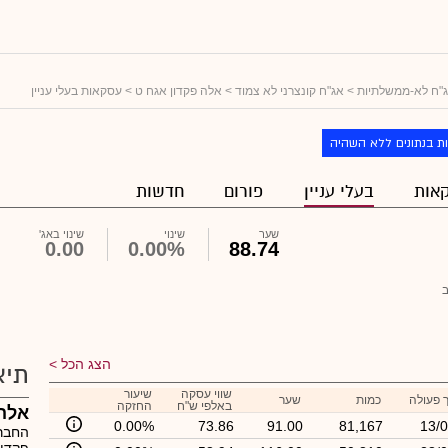
"ח לא-ממשלתיות
>
אג"ח קונצרני לא צמוד
>
אלה פקדון אגח ט
> עסקאות בעלי עניין
ת בנתונים ללא השהיה
אות
בעלי עניין
פורום
חדשות
שער
שינוי
שינוי באג'
0.00
0.00%
88.74
הצג הכל
תיא
שווי עסקה
שיעור
 פעולה
כמות
שער
באלפי ש"ח
החזקה
אלה 
0.00%
73.86
91.00
81,167
13/0
החברה