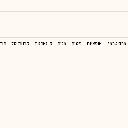
ארביטראז'
אופציות
מט"ח
אג"ח
ק. נאמנות
קרנות סל
חוזי