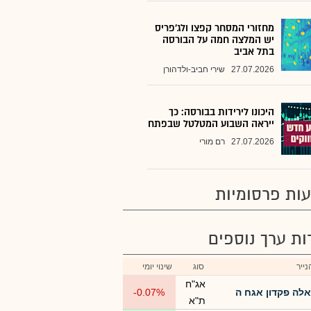
מחזורי המסחר קפצו ולג'פריס
יש המלצה חמה על הבורסה
בתל אביב
27.07.2026
שירי חביב-ולדהורן
היכונו לירידות בבורסה: כך
ייראה השבוע המטלטל שבפתח
27.07.2026
רם מורי
ות פרסומיות
רות ערך נוספים
ייר
סוג
שינוי יומי
אג"ח
אלה פקדון אגח ה
-0.07%
ת"א