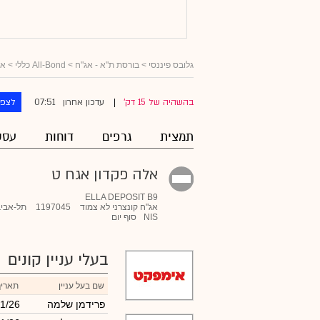
גלובס פיננסי
>
בורסת ת"א - אג"ח
>
All-Bond כללי
>
אג
07:51
בהשהיה של 15 דק'
עדכון אחרון
לצפו
|
תמצית
גרפים
דוחות
עסק
אלה פקדון אגח ט
ELLA DEPOSIT B9
אג"ח קונצרני לא צמוד
1197045
תל-אביב
NIS
סוף יום
בעלי עניין קונים
שם בעל עניין
תאריך
פרידמן שלמה
1/26