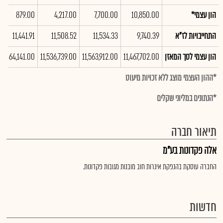
הון עצמי*
10,850.00
7,700.00
4,217.00
879.00
התחייבויות לז"א
9,740.39
11,534.33
11,508.52
11,441.91
הון עצמי לסך המאזן
11,467,702.00
11,563,912.00
11,536,739.00
11,464,141.00
*ההון העצמי מוצג ללא זכויות מיעוט
*הנתונים במליוני שקלים
תיאור חברה
אלה פקדונות בע"מ
החברה עוסקת בהנפקת איגרות חוב מובנות מגובות פקדונות.
חדשות