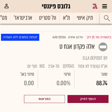
גלובס פיננסי
ראשי
תיק אישי
ת"א
וול סטריט
ארביטראז'
מט"
6/8/2026
בהשהיה של 15 דק'
עדכון אחרון
לצפות בנתונים ללא השהיה
|
אלה פקדון אגח ט
ELLA DEPOSIT B9
אג"ח קונצרני לא צמוד
1197045
תל-אביב
NIS
סוף יום
שער
שינוי
שינוי באג'
0.00
0.00%
88.74
הוסף לתיק
התראות