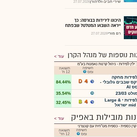
שירי חביב-ולדהורן
27.07.2026
היכונו לירידות בבורסה: כך
ייראה השבוע המטלטל שבפתח
רם מורי
27.07.2026
ות נוספות של מנהל הקרן
עוד
 ילין לפידות - ניהול קרנות נאמנות בע"מ
חשיפה
תשואה
ומס
12 ח'
 לפידות מחקה
קס שבבים גלובלי -
84.44%
 AI
לט 23/03
35.54%
ילין לפידות י Large &
32.45%
 ישראל
ות מובילות באפיק
עוד
קרן כספית
-
כספית מט"חית עם קונצרני
חשיפה
תשואה
ומס
12 חד'