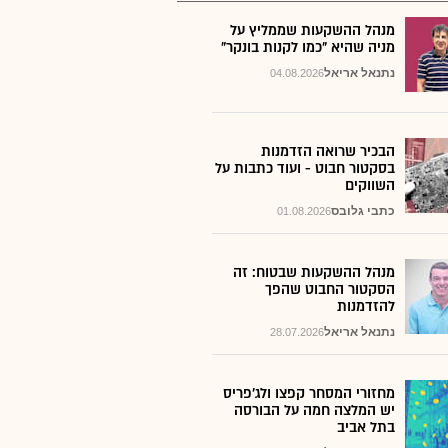
מנהל ההשקעות שממליץ על
מניה שהיא "כמו לקנות בונקר"
נתנאל אריאל
04.08.2026
הבכיר שרואה הזדמנות
בסקטור חבוט - ועוד כתבות על
השווקים
כתבי גלובס
01.08.2026
מנהל ההשקעות שבטוח: זה
הסקטור החבוט שהפך
להזדמנות
נתנאל אריאל
28.07.2026
מחזורי המסחר קפצו ולג'פריס
יש המלצה חמה על הבורסה
בתל אביב