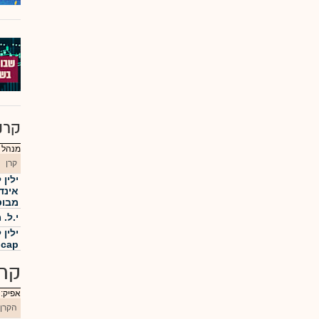
קרנ
מנהל :
קרן
ילין
אינד
מבוסס
י.ל. מו
mid cap
קרנ
אפיק:
הקרן