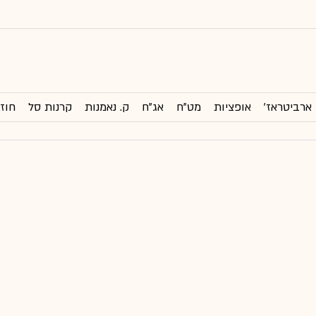
ארביטראז'
אופציות
מט"ח
אג"ח
ק. נאמנות
קרנות סל
חוזי