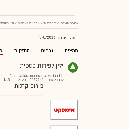
גלובס פיננסי
>
בורסת ת"א - קרנות נאמנות
>
ילין לפידו
5/8/2026
עדכון אחרון
תמצית
גרפים
החזקות
פו
ילין לפידות כספית
Yelin Lapidot money market fund IL
קרן נאמנות
5137641
תל-אביב
NIS
פורום קרנות