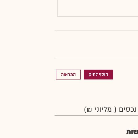
הוסף לתיק
התראות
נכסים ( מליוני ₪)
ות