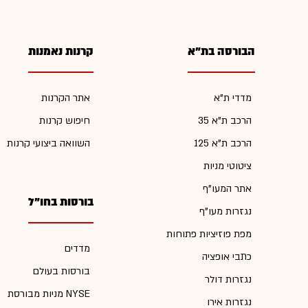
הבורסה בת"א
קרנות נאמנות
מדדי ת"א
אתר הקרנות
הרכב ת"א 35
חיפוש קרנות
הרכב ת"א 125
השוואה ביצועי קרנות
ציטוטי מניות
אתר המעו"ף
בורסות בחו"ל
נגזרות מעו"ף
מפת פוזיציות פתוחות
מדדים
כתבי אופציה
בורסות בעולם
נגזרות דולר
מניות מבורסת NYSE
נגזרות אירו