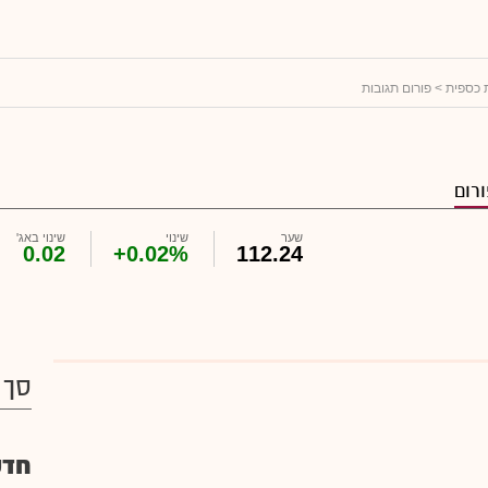
ת כספית
> פורום תגובות
רום
שער
שינוי
שינוי באג'
0.02
+0.02%
112.24
סך 
חדש