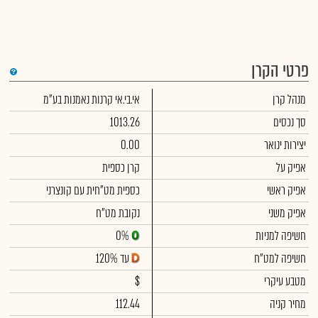
פרטי הקרן
מנהל קרן
אי.בי.אי קרנות נאמנות בע"מ
סך נכסים
1013.26
יצירות ינואר
0.00
אפיק על
קרן כספית
אפיק ראשי
כספית מט"חית עם קונצרני
אפיק משני
נקובת מט"ח
חשיפה למניות
0%
חשיפה למט"ח
עד 120%
מטבע עיקרי
$
מחיר קניה
112.44