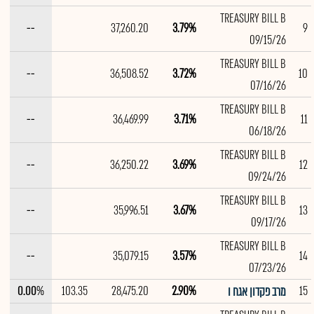
TREASURY BILL B
--
37,260.20
3.79%
9
09/15/26
TREASURY BILL B
--
36,508.52
3.72%
10
07/16/26
TREASURY BILL B
--
36,469.99
3.71%
11
06/18/26
TREASURY BILL B
--
36,250.22
3.69%
12
09/24/26
TREASURY BILL B
--
35,996.51
3.67%
13
09/17/26
TREASURY BILL B
--
35,079.15
3.57%
14
07/23/26
0.00%
103.35
28,475.20
2.90%
15
מרב פקדון אגח ו