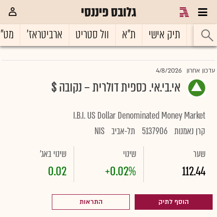
גלובס פיננסי
ראשי
תיק אישי
ת"א
וול סטריט
ארביטראז'
מט"
4/8/2026
עדכון אחרון
אי.בי.אי. כספית דולרית – נקובה $
I.B.I. US Dollar Denominated Money Market
קרן נאמנות
5137906
תל-אביב
NIS
שער
שינוי
שינוי באג'
0.02
+0.02%
112.44
הוסף לתיק
התראות