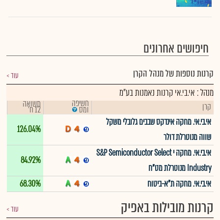
חיפושים אחרונים
קרנות נוספות של מנהל הקרן
עוד
מנהל : אי.בי.אי קרנות נאמנות בע"מ
חשיפה
תשואה
קרן
12 ח'
ומס
אי.בי.אי. מחקה אינדקס שבבים גלובלי משקל
126.04%
שווה מנוטרלת דולר
אי.בי.אי. מחקה י S&P Semiconductor Select
84.92%
Industry מנוטרלת מט"ח
אי.בי.אי. מחקה ת"א-ביטוח
68.30%
קרנות מובילות באפיק
עוד