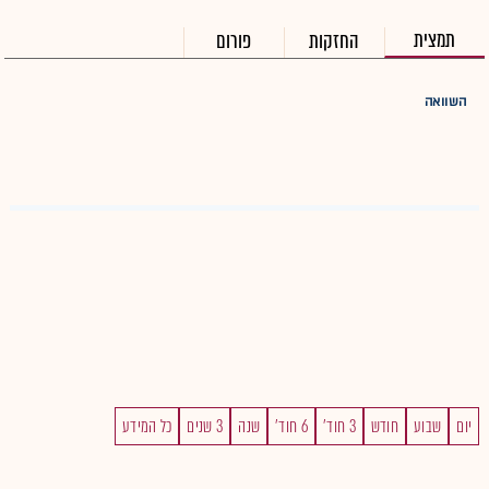
תמצית
החזקות
פורום
השוואה
יום
שבוע
חודש
3 חוד'
6 חוד'
שנה
3 שנים
כל המידע