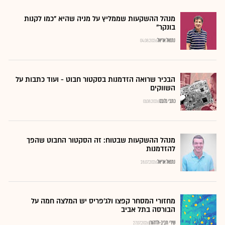
מנהל ההשקעות שממליץ על מניה שהיא "כמו לקנות
בונקר"
נתנאל אריאל
04.08.2026
הבכיר שרואה הזדמנות בסקטור חבוט - ועוד כתבות על
השווקים
כתבי גלובס
01.08.2026
מנהל ההשקעות שבטוח: זה הסקטור החבוט שהפך
להזדמנות
נתנאל אריאל
28.07.2026
מחזורי המסחר קפצו ולג'פריס יש המלצה חמה על
הבורסה בתל אביב
שירי חביב-ולדהורן
27.07.2026